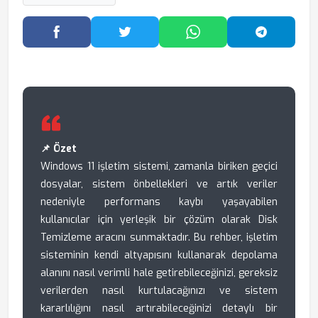
Facebook'ta Paylaş
Twitter'da Paylaş
WhatsApp'ta Paylaş
Telegram
📌 Özet
Windows 11 işletim sistemi, zamanla biriken geçici
dosyalar, sistem önbellekleri ve artık veriler
nedeniyle performans kaybı yaşayabilen
kullanıcılar için yerleşik bir çözüm olarak Disk
Temizleme aracını sunmaktadır. Bu rehber, işletim
sisteminin kendi altyapısını kullanarak depolama
alanını nasıl verimli hale getirebileceğinizi, gereksiz
verilerden nasıl kurtulacağınızı ve sistem
kararlılığını nasıl artırabileceğinizi detaylı bir