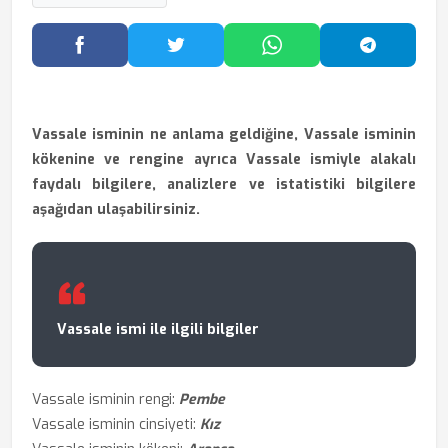
Facebook'ta Paylaş
Twitter'da Paylaş
WhatsApp'ta Paylaş
Telegram
Vassale isminin ne anlama geldiğine, Vassale isminin
kökenine ve rengine ayrıca Vassale ismiyle alakalı
faydalı bilgilere, analizlere ve istatistiki bilgilere
aşağıdan ulaşabilirsiniz.
Vassale ismi ile ilgili bilgiler
Vassale isminin rengi:
Pembe
Vassale isminin cinsiyeti:
Kız