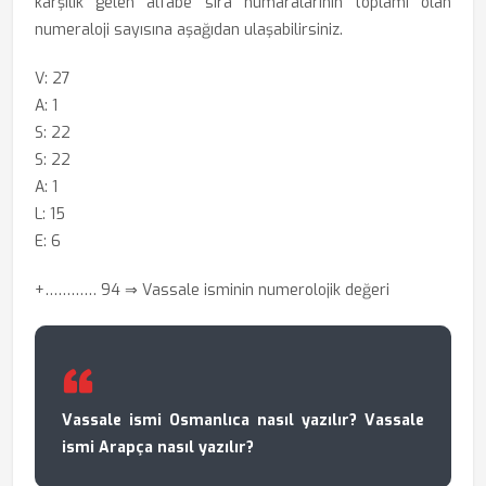
karşılık gelen alfabe sıra numaralarının toplamı olan
numeraloji sayısına aşağıdan ulaşabilirsiniz.
V: 27
A: 1
S: 22
S: 22
A: 1
L: 15
E: 6
+………… 94 ⇒ Vassale isminin numerolojik değeri
Vassale ismi Osmanlıca nasıl yazılır? Vassale
ismi Arapça nasıl yazılır?