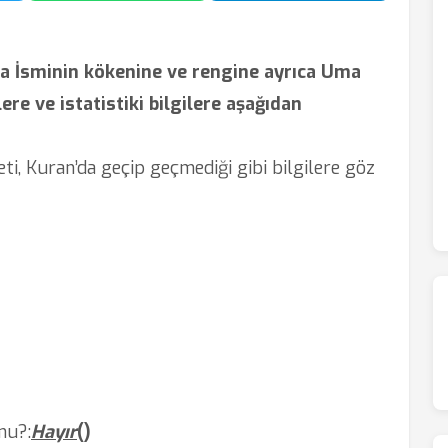
 İsminin kökenine ve rengine ayrıca Uma
lere ve istatistiki bilgilere aşağıdan
iyeti, Kuran’da geçip geçmediği gibi bilgilere göz
mu?
:
Hayır
(
)