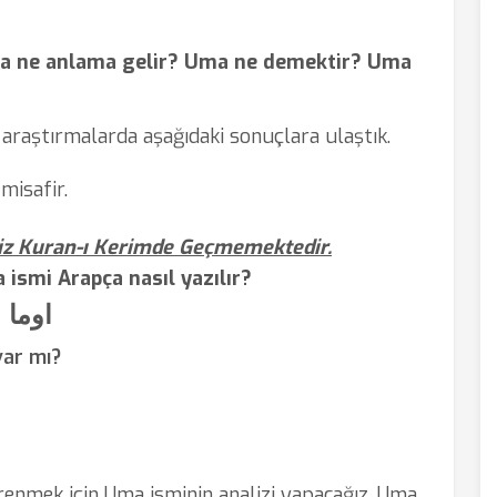
a ne anlama gelir? Uma ne demektir? Uma
 araştırmalarda aşağıdaki sonuçlara ulaştık.
misafir.
iz Kuran-ı Kerimde Geçmemektedir.
ismi Arapça nasıl yazılır?
اوما
var mı?
ğrenmek için Uma isminin analizi yapacağız. Uma