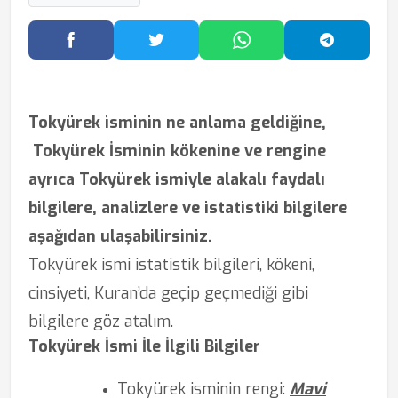
Facebook'ta Paylaş
Twitter'da Paylaş
WhatsApp'ta Paylaş
Telegram
Tokyürek isminin ne anlama geldiğine,
Tokyürek İsminin kökenine ve rengine
ayrıca Tokyürek ismiyle alakalı faydalı
bilgilere, analizlere ve istatistiki bilgilere
aşağıdan ulaşabilirsiniz.
Tokyürek ismi istatistik bilgileri, kökeni,
cinsiyeti, Kuran’da geçip geçmediği gibi
bilgilere göz atalım.
Tokyürek İsmi İle İlgili Bilgiler
Tokyürek isminin rengi:
Mavi