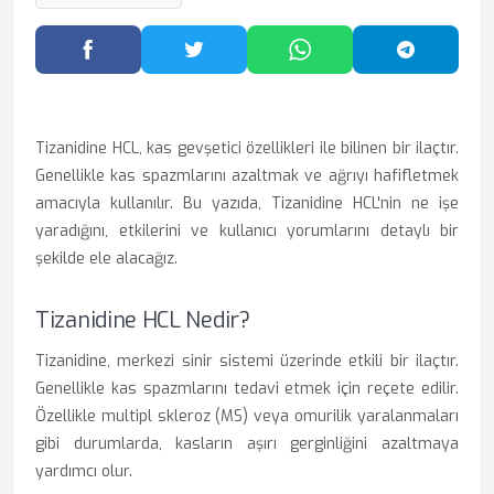
Facebook'ta Paylaş
Twitter'da Paylaş
WhatsApp'ta Paylaş
Telegram
Tizanidine HCL, kas gevşetici özellikleri ile bilinen bir ilaçtır.
Genellikle kas spazmlarını azaltmak ve ağrıyı hafifletmek
amacıyla kullanılır. Bu yazıda, Tizanidine HCL'nin ne işe
yaradığını, etkilerini ve kullanıcı yorumlarını detaylı bir
şekilde ele alacağız.
Tizanidine HCL Nedir?
Tizanidine, merkezi sinir sistemi üzerinde etkili bir ilaçtır.
Genellikle kas spazmlarını tedavi etmek için reçete edilir.
Özellikle multipl skleroz (MS) veya omurilik yaralanmaları
gibi durumlarda, kasların aşırı gerginliğini azaltmaya
yardımcı olur.