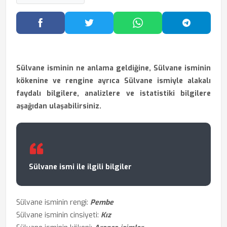
Facebook'ta Paylaş
Twitter'da Paylaş
WhatsApp'ta Paylaş
Telegram
Sülvane isminin ne anlama geldiğine, Sülvane isminin
kökenine ve rengine ayrıca Sülvane ismiyle alakalı
faydalı bilgilere, analizlere ve istatistiki bilgilere
aşağıdan ulaşabilirsiniz.
Sülvane ismi ile ilgili bilgiler
Sülvane isminin rengi:
Pembe
Sülvane isminin cinsiyeti:
Kız