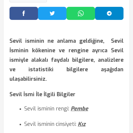
Facebook'ta Paylaş
Twitter'da Paylaş
WhatsApp'ta Paylaş
Telegram
Sevil isminin ne anlama geldiğine,
Sevil
İsminin kökenine ve rengine ayrıca Sevil
ismiyle alakalı faydalı bilgilere, analizlere
ve istatistiki bilgilere aşağıdan
ulaşabilirsiniz.
Sevil İsmi İle İlgili Bilgiler
Sevil isminin rengi:
Pembe
Sevil isminin cinsiyeti:
Kız