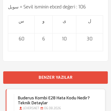
سویل = Sevil isminin ebced değeri : 106
ل
ی
و
س
60
6
10
30
BENZER YAZILAR
Buderus Kombi E28 Hata Kodu Nedir?
Teknik Detaylar
LEVERSNET
06.08.2026