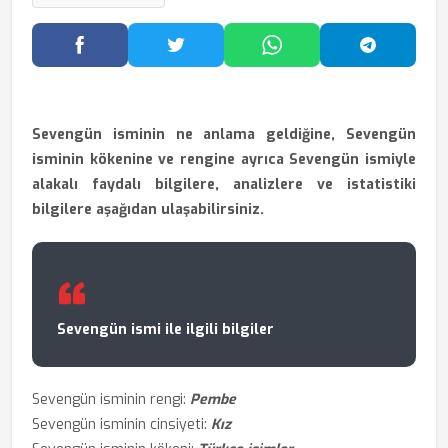
Facebook'ta Paylaş
Twitter'da Paylaş
WhatsApp'ta Paylaş
Telegram
Sevengün isminin ne anlama geldiğine, Sevengün
isminin kökenine ve rengine ayrıca Sevengün ismiyle
alakalı faydalı bilgilere, analizlere ve istatistiki
bilgilere aşağıdan ulaşabilirsiniz.
Sevengün ismi ile ilgili bilgiler
Sevengün isminin rengi:
Pembe
Sevengün isminin cinsiyeti:
Kız