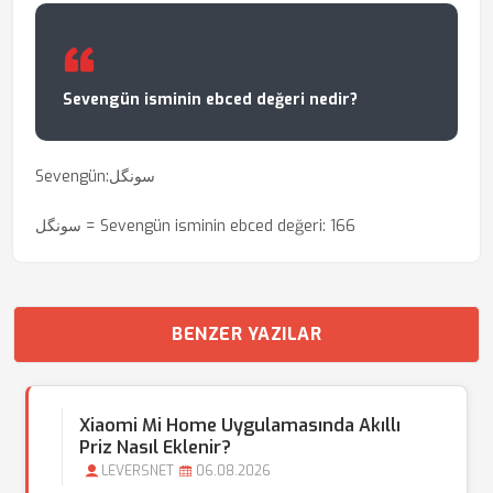
Sevengün isminin ebced değeri nedir?
Sevengün:سونگل
سونگل = Sevengün isminin ebced değeri: 166
BENZER YAZILAR
Xiaomi Mi Home Uygulamasında Akıllı
Priz Nasıl Eklenir?
LEVERSNET
06.08.2026