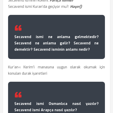
Secavend isminin kökeni:
Farsça isimler
Secavend ismi Kuran’da geçiyor mu?:
Hayır()
Secavend ismi ne anlama gelmektedir?
Secavend ne anlama gelir? Secavend ne
demektir? Secavend isminin anlamı nedir?
Kur’an-ı Kerim’i manasına uygun olarak okumak için
konulan durak işaretleri
Secavend ismi Osmanlıca nasıl yazılır?
Secavend ismi Arapça nasıl yazılır?