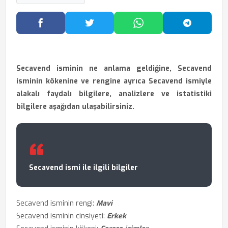
Facebook'ta Paylaş
Twitter'da Paylaş
WhatsApp'ta Paylaş
Telegram
Secavend isminin ne anlama geldiğine, Secavend
isminin kökenine ve rengine ayrıca Secavend ismiyle
alakalı faydalı bilgilere, analizlere ve istatistiki
bilgilere aşağıdan ulaşabilirsiniz.
Secavend ismi ile ilgili bilgiler
Secavend isminin rengi:
Mavi
Secavend isminin cinsiyeti:
Erkek