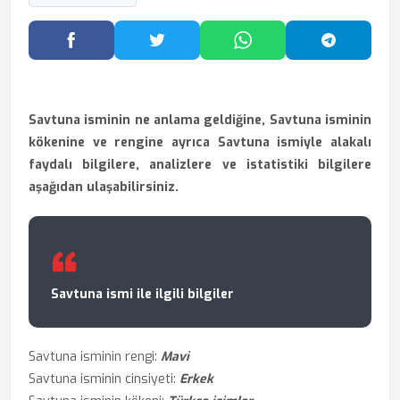
Facebook'ta Paylaş
Twitter'da Paylaş
WhatsApp'ta Paylaş
Telegram
Savtuna isminin ne anlama geldiğine, Savtuna isminin
kökenine ve rengine ayrıca Savtuna ismiyle alakalı
faydalı bilgilere, analizlere ve istatistiki bilgilere
aşağıdan ulaşabilirsiniz.
Savtuna ismi ile ilgili bilgiler
Savtuna isminin rengi:
Mavi
Savtuna isminin cinsiyeti:
Erkek