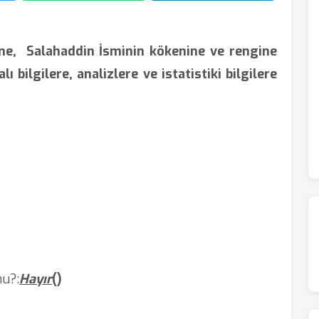
ine,
Salahaddin İsminin kökenine ve rengine
ı bilgilere, analizlere ve istatistiki bilgilere
mu?
:
Hayır
(
)