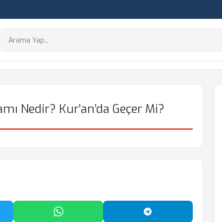
mı Nedir? Kur’an’da Geçer Mi?
'da Paylaş
WhatsApp'ta Paylaş
Telegram'da Payl