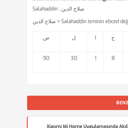
Salahaddin : صلاح الدین
صلاح الدین = Salahaddin isminin ebced d
ح
ا
ل
ص
90
30
1
8
BENZ
Xiaomi Mi Home Uygulamasında Akıllı 