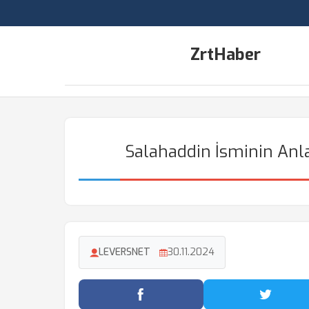
ZrtHaber
Salahaddin İsminin Anla
LEVERSNET
30.11.2024
Facebook'ta Paylaş
Twitter