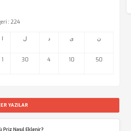
eğeri : 224
ن
ی
د
ل
ا
1
30
4
10
50
ER YAZILAR
Priz Nasıl Eklenir?