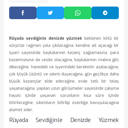
Facebook'ta Paylaş
Twitter'da Paylaş
WhatsApp'ta Paylaş
Telegram
Rüyada sevdiğinle denizde yüzmek
beklenen kötü bir
sürprize rağmen yola çıkılacağına, kendine ait açacağı bir
işyeri sayesinde başkalarının kazanç sağlamasına, para
kazanmasına da vesile olacağına, başkalarının malına göz
dikeceğine, hanedeki ve işyerindeki bereketin azalacağına,
çok büyük üzüntü ve sıkıntı duyacağına, gün geçtikçe daha
büyük kazançlar elde edeceğine, evde tatlı bir telaş
yaşanacağına, yapılan uzun görüşmeler sayesinde çalışma
hayatı içinde yaşanan sorunların kısa süre içinde
bitirileceğine, sıkıntıların bitirilip esenliğe kavuşulacağına
alamet eder.
Rüyada Sevdiğinle Denizde Yüzmek