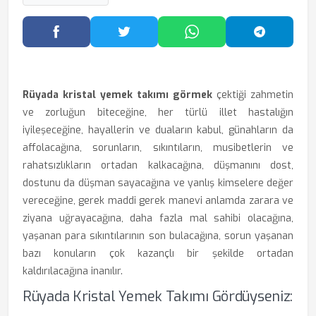
Facebook'ta Paylaş
Twitter'da Paylaş
WhatsApp'ta Paylaş
Telegram
Rüyada kristal yemek takımı görmek
çektiği zahmetin
ve zorluğun biteceğine, her türlü illet hastalığın
iyileşeceğine, hayallerin ve duaların kabul, günahların da
affolacağına, sorunların, sıkıntıların, musibetlerin ve
rahatsızlıkların ortadan kalkacağına, düşmanını dost,
dostunu da düşman sayacağına ve yanlış kimselere değer
vereceğine, gerek maddi gerek manevi anlamda zarara ve
ziyana uğrayacağına, daha fazla mal sahibi olacağına,
yaşanan para sıkıntılarının son bulacağına, sorun yaşanan
bazı konuların çok kazançlı bir şekilde ortadan
kaldırılacağına inanılır.
Rüyada Kristal Yemek Takımı Gördüyseniz: