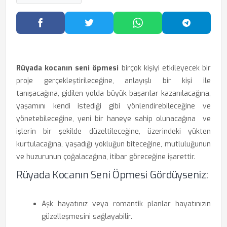
Facebook'ta Paylaş
Twitter'da Paylaş
WhatsApp'ta Paylaş
Telegram
Rüyada kocanın seni öpmesi
birçok kişiyi etkileyecek bir
proje gerçekleştirileceğine, anlayışlı bir kişi ile
tanışacağına, gidilen yolda büyük başarılar kazanılacağına,
yaşamını kendi istediği gibi yönlendirebileceğine ve
yönetebileceğine, yeni bir haneye sahip olunacağına ve
işlerin bir şekilde düzeltileceğine, üzerindeki yükten
kurtulacağına, yaşadığı yokluğun biteceğine, mutluluğunun
ve huzurunun çoğalacağına, itibar göreceğine işarettir.
Rüyada Kocanın Seni Öpmesi Gördüyseniz:
Aşk hayatınız veya romantik planlar hayatınızın
güzelleşmesini sağlayabilir.