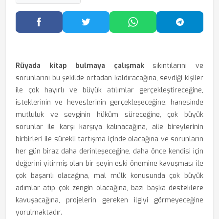
Facebook'ta Paylaş
Twitter'da Paylaş
WhatsApp'ta Paylaş
Telegram
Rüyada kitap bulmaya çalışmak
sıkıntılarını ve
sorunlarını bu şekilde ortadan kaldıracağına, sevdiği kişiler
ile çok hayırlı ve büyük atılımlar gerçekleştireceğine,
isteklerinin ve heveslerinin gerçekleşeceğine, hanesinde
mutluluk ve sevginin hüküm süreceğine, çok büyük
sorunlar ile karşı karşıya kalınacağına, aile bireylerinin
birbirleri ile sürekli tartışma içinde olacağına ve sorunların
her gün biraz daha derinleşeceğine, daha önce kendisi için
değerini yitirmiş olan bir şeyin eski önemine kavuşması ile
çok başarılı olacağına, mal mülk konusunda çok büyük
adımlar atıp çok zengin olacağına, bazı başka desteklere
kavuşacağına, projelerin gereken ilgiyi görmeyeceğine
yorulmaktadır.