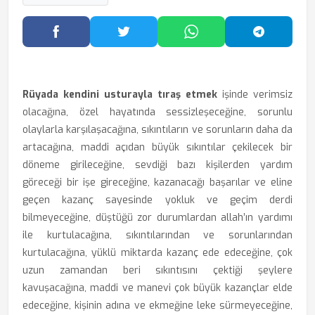
Facebook'ta Paylaş
Twitter'da Paylaş
WhatsApp'ta Paylaş
Telegram
Rüyada kendini usturayla tıraş etmek
işinde verimsiz
olacağına, özel hayatında sessizleşeceğine, sorunlu
olaylarla karşılaşacağına, sıkıntıların ve sorunların daha da
artacağına, maddi açıdan büyük sıkıntılar çekilecek bir
döneme girileceğine, sevdiği bazı kişilerden yardım
göreceği bir işe gireceğine, kazanacağı başarılar ve eline
geçen kazanç sayesinde yokluk ve geçim derdi
bilmeyeceğine, düştüğü zor durumlardan allah’ın yardımı
ile kurtulacağına, sıkıntılarından ve sorunlarından
kurtulacağına, yüklü miktarda kazanç ede edeceğine, çok
uzun zamandan beri sıkıntısını çektiği şeylere
kavuşacağına, maddi ve manevi çok büyük kazançlar elde
edeceğine, kişinin adına ve ekmeğine leke sürmeyeceğine,