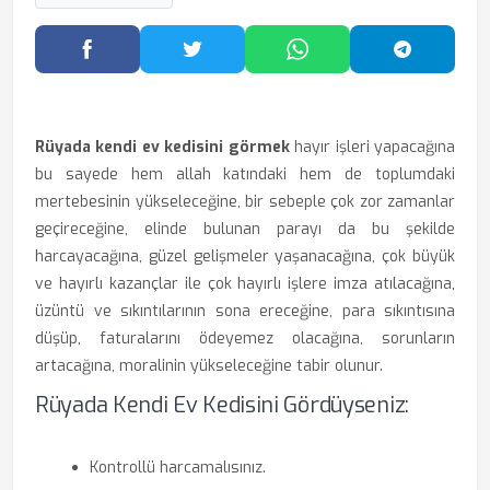
Facebook'ta Paylaş
Twitter'da Paylaş
WhatsApp'ta Paylaş
Telegram
Rüyada kendi ev kedisini görmek
hayır işleri yapacağına
bu sayede hem allah katındaki hem de toplumdaki
mertebesinin yükseleceğine, bir sebeple çok zor zamanlar
geçireceğine, elinde bulunan parayı da bu şekilde
harcayacağına, güzel gelişmeler yaşanacağına, çok büyük
ve hayırlı kazançlar ile çok hayırlı işlere imza atılacağına,
üzüntü ve sıkıntılarının sona ereceğine, para sıkıntısına
düşüp, faturalarını ödeyemez olacağına, sorunların
artacağına, moralinin yükseleceğine tabir olunur.
Rüyada Kendi Ev Kedisini Gördüyseniz:
Kontrollü harcamalısınız.