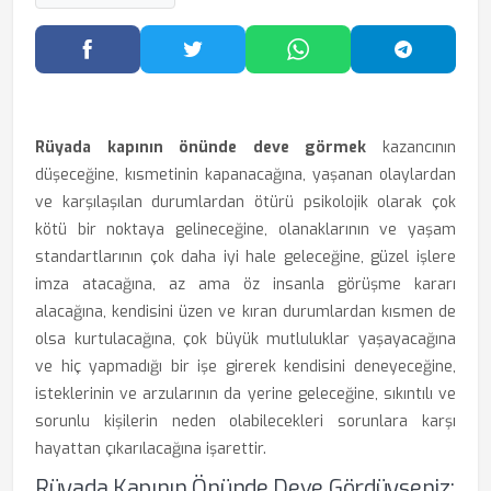
Facebook'ta Paylaş
Twitter'da Paylaş
WhatsApp'ta Paylaş
Telegram
Rüyada kapının önünde deve görmek
kazancının
düşeceğine, kısmetinin kapanacağına, yaşanan olaylardan
ve karşılaşılan durumlardan ötürü psikolojik olarak çok
kötü bir noktaya gelineceğine, olanaklarının ve yaşam
standartlarının çok daha iyi hale geleceğine, güzel işlere
imza atacağına, az ama öz insanla görüşme kararı
alacağına, kendisini üzen ve kıran durumlardan kısmen de
olsa kurtulacağına, çok büyük mutluluklar yaşayacağına
ve hiç yapmadığı bir işe girerek kendisini deneyeceğine,
isteklerinin ve arzularının da yerine geleceğine, sıkıntılı ve
sorunlu kişilerin neden olabilecekleri sorunlara karşı
hayattan çıkarılacağına işarettir.
Rüyada Kapının Önünde Deve Gördüyseniz: