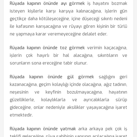
Rüyada kapının önünde ayı görmek
iş hayatını bozmak
isteyen kişilerle karşı karşıya kalınacağına, işlerin gün
geçtikçe daha kötüleşeceğine, içine düşeceği sıkıntı nedeni
ile kafasının karışacağına ve rüyayı gören kişinin bir türlü
ne yapmaya karar veremeyeceğine delalet eder.
Rüyada kapının önünde toz görmek
verimin kaçacağına,
işlerin çok hayırlı bir hal alacağına, sıkıntıların ve
sorunların sona ereceğine tabir olunur.
Rüyada kapının önünde gül görmek
sağlığını geri
kazanacağına, geçim kolaylığı içinde olacağına, ağız tadının,
neşesinin ve keyfinin bozulmayacağına, hayatının
güzelliklerle, kolaylıklarla ve ayrıcalıklarla sürüp
gideceğine, onlar nedeniyle aksilikler yaşayacağına işaret
etmektedir.
Rüyada kapının önünde yatmak
arka arkaya pek çok iş
teklifi geleceğine, rüya sahibinin şansının açılacağına işaret