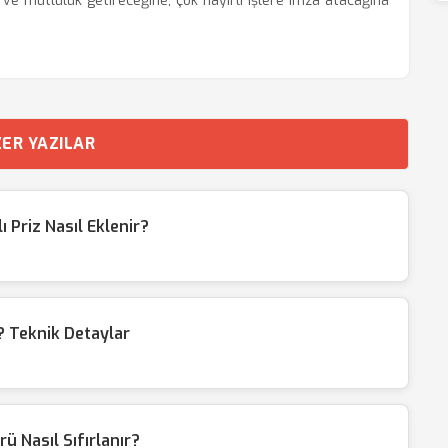
 ve mutluluk getireceğine, çok hayırlı işlere imza atacağına
ER YAZILAR
Priz Nasıl Eklenir?
 Teknik Detaylar
ü Nasıl Sıfırlanır?