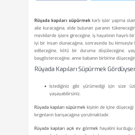
Rüyada kapıları süpürmek
karlı işler yapma olan
aile kuracağına, elde bulunan paranın tükeneceği
mevkilerde işlere gireceğine, iş hayatının hayırlı b
iyi bir insan olunacağına, sonrasında bu kimseyle b
edileceğine, kötü bir duruma düşüleceğine, yaş
başgöstereceğine, anne babanın birbirine düşeceğine
Rüyada Kapıları Süpürmek Gördüysen
İstediğiniz gibi yürümediği için size üz
yaşayabilirsiniz.
Rüyada kapıları süpürmek
kişinin de içine düşeceğ
kırgınların barışacağına yorulmaktadır.
Rüyada kapıları açık ev görmek
hayalini kurduğu 