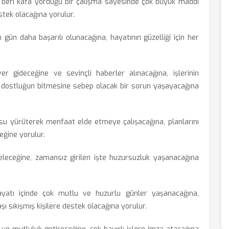
beri kafa yorduğu bir çalışma sayesinde çok büyük maddi
stek olacağına yorulur.
 gün daha başarılı olunacağına, hayatının güzelliği için her
r gideceğine ve sevinçli haberler alınacağına, işlerinin
 dostluğun bitmesine sebep olacak bir sorun yaşayacağına
u yürüterek menfaat elde etmeye çalışacağına, planlarını
eğine yorulur.
eleceğine, zamansız girilen işte huzursuzluk yaşanacağına
yatı içinde çok mutlu ve huzurlu günler yaşanacağına,
şı sıkışmış kişilere destek olacağına yorulur.