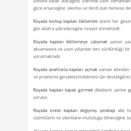
sonuna kadar alacağına, üzerinde uzun zamandan 
güce erişeceğine, sıkıntısı ve derdi olan herkese de
Rüyada korkup kapıları kilitlemek
işlerin her geçen
gün allah’a şükredeceğine rivayet etmektedir.
Rüyada kapıları kilitlemeye çalışmak
şansın yave
aksamasına ve uzun yıllardan beri sürdürdüğü bir
yorulmaktadır.
Rüyada anahtarla kapıları açmak
saman altından s
ve projelerini gerçekleştirebilmesi için destekgörec
Rüyada kapıları kapalı görmek
dileklerin yerine g
yorulur.
Rüyada evinin kapiları değişmiş yenikapi
aile ha
üzüntülerin ve sıkıntıların mutluluğa döneceğine, ba