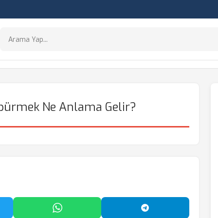
üpürmek Ne Anlama Gelir?
'da Paylaş
WhatsApp'ta Paylaş
Telegram'da Payl