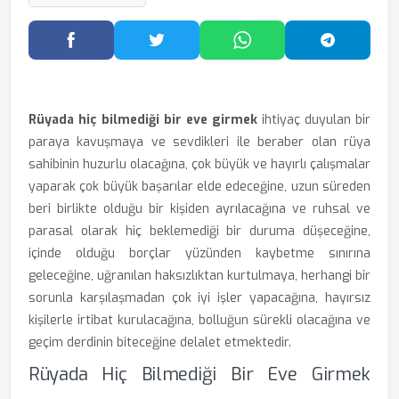
Facebook'ta Paylaş
Twitter'da Paylaş
WhatsApp'ta Paylaş
Telegram
Rüyada hiç bilmediği bir eve girmek
ihtiyaç duyulan bir
paraya kavuşmaya ve sevdikleri ile beraber olan rüya
sahibinin huzurlu olacağına, çok büyük ve hayırlı çalışmalar
yaparak çok büyük başarılar elde edeceğine, uzun süreden
beri birlikte olduğu bir kişiden ayrılacağına ve ruhsal ve
parasal olarak hiç beklemediği bir duruma düşeceğine,
içinde olduğu borçlar yüzünden kaybetme sınırına
geleceğine, uğranılan haksızlıktan kurtulmaya, herhangi bir
sorunla karşılaşmadan çok iyi işler yapacağına, hayırsız
kişilerle irtibat kurulacağına, bolluğun sürekli olacağına ve
geçim derdinin biteceğine delalet etmektedir.
Rüyada Hiç Bilmediği Bir Eve Girmek