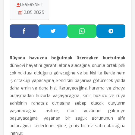
LEVERSNET
12.05.2025
Facebook'ta Paylaş
Twitter'da Paylaş
WhatsApp'ta Paylaş
Telegram
Rüyada havuzda boğulmak üzereyken kurtulmak
dünyevi hayatını garanti altına alacağına, onunla ortak pek
çok noktası olduğunu göreceğine ve bu kişi ile ilerde hem
iş ortaklığı yapacağına, kendisini başarıya götürecek yolda
daha emin ve daha hızlı ilerleyeceğine, harama ve zinaya
bulaşmadan huzurla yaşayacağına, sinir bozucu ve rüya
sahibinin rahatsız olmasına sebep olacak olayların
yaşanacağına, asılmış olan yüzünün gülmeye
başlayacağına, yaşanan bir sağlık sorununun şifa
bulacağına, kederleneceğine, geniş bir ev satın alacağına
inanılır.