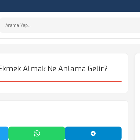
 Ekmek Almak Ne Anlama Gelir?
'da Paylaş
WhatsApp'ta Paylaş
Telegram'da Payl