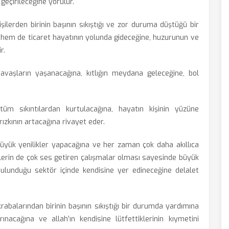
 geçirileceğine yorulur.
şilerden birinin başının sıkıştığı ve zor duruma düştüğü bir
hem de ticaret hayatının yolunda gideceğine, huzurunun ve
r.
vaşların yaşanacağına, kıtlığın meydana geleceğine, bol
üm sıkıntılardan kurtulacağına, hayatın kişinin yüzüne
rızkının artacağına rivayet eder.
üyük yenilikler yapacağına ve her zaman çok daha akıllıca
işlerin de çok ses getiren çalışmalar olması sayesinde büyük
ulunduğu sektör içinde kendisine yer edineceğine delalet
abalarından birinin başının sıkıştığı bir durumda yardımına
ınacağına ve allah’ın kendisine lütfettiklerinin kıymetini