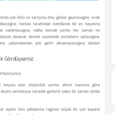
tında çok kötü ve tartışma dolu günler geçireceğine, evde
dökeceğine, herkes tarafından özenilecek bir ev hayatına
an kaldırılacağına, talihe kızmak yerine her zaman ne
aştan alınacak destek sayesinde zorlukların aşılacağına,
ğine, çalışmalardan pek getiri alınamayacağına delalet
k Gördüyseniz:
erliyorsunuz.
 hayata olan düşkünlük yerine, ahiret inancına göre
 deyim yerindeyse karanlık günlerin yakın bir zaman içinde
ir kişinin tüm çabalarına rağmen büyük bir işte başarılı