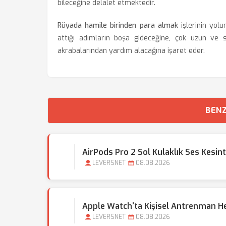
bileceğine delalet etmektedir.
Rüyada hamile birinden para almak
işlerinin yol
attığı adımların boşa gideceğine, çok uzun ve s
akrabalarından yardım alacağına işaret eder.
BENZ
AirPods Pro 2 Sol Kulaklık Ses Kesin
LEVERSNET
08.08.2026
Apple Watch'ta Kişisel Antrenman Hede
LEVERSNET
08.08.2026