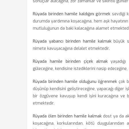
sonuçlar alacağına, zor zamanlar ve sıkıntılı günler
Rüyada birinden hamile kaldığını görmek
sevdiği ki
durumda yardımına koşacağına, hem aşk hayatının 
mutluluğunun da baki kalacağına alamet etmektedi
Rüyada yabancı birinden hamile kalmak
büyük sa
nimete kavuşacağına delalet etmektedir.
Rüyada hamile birinden çiçek almak
yaşadığı t
güleceğine, kendisine istediklerini nasip edeceğine, 
Rüyada birinden hamile olduğunu öğrenmek
çok b
düşünüp kendisini geliştireceğine, yapacağı diğer 
bir özgüvene kavuşup kendi işini kuracağına ve b
etmektedir.
Rüyada ölen birinden hamile kalmak
dost ya da akr
koşacağına, korkularından, kötü duygularından ar