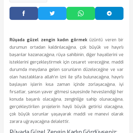
Facebook'ta Paylaş
Twitter'da Paylaş
WhatsApp'ta Paylaş
Telegram
Rüyada güzel zengin kadın görmek
üzüntü veren bir
durumun ortadan kaldırılacağına, çok büyük ve hayırlı
başarılar kazanacağına, rüya sahibinin, diğer hayallerini ve
isteklerini gerçekleştirmek için cesaret vereceğine, maddi
durumda meydana gelen sorunların düzeleceğine ve var
olan hastalıklara allah’ın izni ile şifa bulunacağına, hayırlı
başlayan işlerin kısa zaman içinde zorlaşacağına, iyi
fırsatlar, şansın yaver gitmesi sayesinde heveslendiği her
konuda başarılı olacağına, zenginliğe sahip olunacağına,
gerçekleştirilen projelerin hayli büyük getirisi olacağına,
çok büyük sorunlar yaşayarak maddi ve manevi olarak
zarara uğrayacağına delalettir.
Rüyada Güzel Zengin Kadın Gördüyseniz: