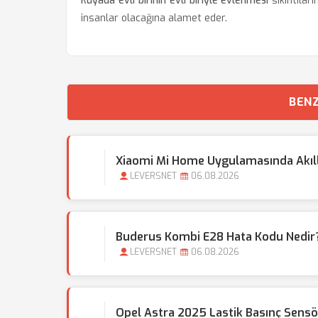
Rüyada evli birinin evli biriyle evlenmesi
sıkıntılar
insanlar olacağına alamet eder.
BENZ
Xiaomi Mi Home Uygulamasında Akıllı 
LEVERSNET
06.08.2026
Buderus Kombi E28 Hata Kodu Nedir?
LEVERSNET
06.08.2026
Opel Astra 2025 Lastik Basınç Sensör