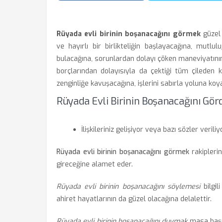
Rüyada evli birinin boşanacağını görmek
güzel 
ve hayırlı bir birlikteliğin başlayacağına, mutl
bulacağına, sorunlardan dolayı çöken maneviyatını
borçlarından dolayısıyla da çektiği tüm çileden 
zenginliğe kavuşacağına, işlerini sabırla yoluna koya
Rüyada Evli Birinin Boşanacağını Gör
İlişkileriniz gelişiyor veya bazı sözler veriliyo
Rüyada evli birinin boşanacağını görmek
rakipleri
gireceğine alamet eder.
Rüyada evli birinin boşanacağını söylemesi
bilgil
ahiret hayatlarının da güzel olacağına delalettir.
Rüyada evli birinin boşanacağını duymak
masa başı 