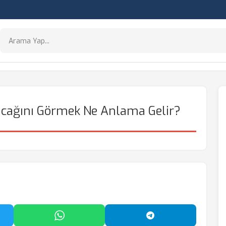
acağını Görmek Ne Anlama Gelir?
'da Paylaş
WhatsApp'ta Paylaş
Telegram'da Payl