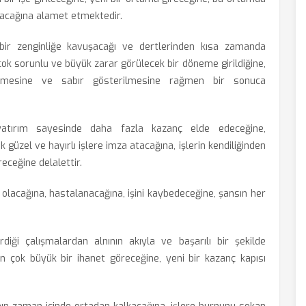
anacağına alamet etmektedir.
ir zenginliğe kavuşacağı ve dertlerinden kısa zamanda
çok sorunlu ve büyük zarar görülecek bir döneme girildiğine,
lmesine ve sabır gösterilmesine rağmen bir sonuca
atırım sayesinde daha fazla kazanç elde edeceğine,
 güzel ve hayırlı işlere imza atacağına, işlerin kendiliğinden
receğine delalettir.
lacağına, hastalanacağına, işini kaybedeceğine, şansın her
rdiği çalışmalardan alnının akıyla ve başarılı bir şekilde
den çok büyük bir ihanet göreceğine, yeni bir kazanç kapısı