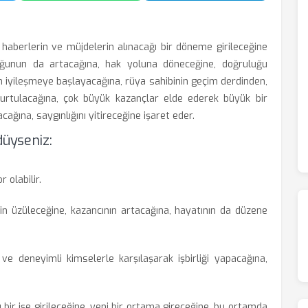
haberlerin ve müjdelerin alınacağı bir döneme girileceğine
uluğunun da artacağına, hak yoluna döneceğine, doğruluğu
n iyileşmeye başlayacağına, rüya sahibinin geçim derdinden,
kurtulacağına, çok büyük kazançlar elde ederek büyük bir
cağına, saygınlığını yitireceğine işaret eder.
düyseniz:
r olabilir.
nin üzüleceğine, kazancının artacağına, hayatının da düzene
i ve deneyimli kimselerle karşılaşarak işbirliği yapacağına,
bir işe girileceğine, yeni bir ortama gireceğine, bu ortamda