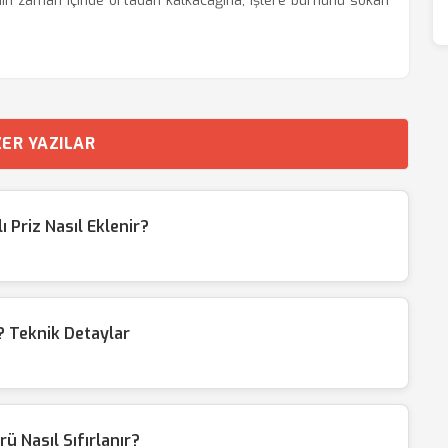
ının zaman içinde ortadan kalkacağına, işlere burnunu sokan
ER YAZILAR
Priz Nasıl Eklenir?
 Teknik Detaylar
ü Nasıl Sıfırlanır?