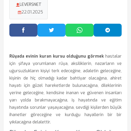
LEVERSNET
22.01.2025
Facebook'ta Paylaş
Twitter'da Paylaş
WhatsApp'ta Paylaş
Telegram
Rüyada evinin kuran kursu olduğunu görmek
hastalar
için şifaya yorumlanan rüya, aksiliklerin, nazarların ve
uğursuzlukların kişiyi terk edeceğine, adaletin geleceğine,
kişinin de hiç olmadığı kadar bahtiyar olacağına, ahiret
hayatı için güzel hareketlerde bulunacağına, dileklerinin
yerine geleceğine, kendisine inanan ve güvenen insanları
yarı yolda bırakmayacağına, iş hayatında ve eğitim
hayatında sorunlar yaşayacağına, sevdiği kişilerden büyük
ihanetler göreceğine ve kurduğu hayallerin bir bir
yıkılacağına delalettir.