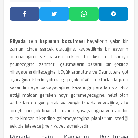
Facebook'ta Paylaş
Twitter'da Paylaş
WhatsApp'ta Paylaş
Telegram
Rüyada evin kapısının bozulması
hayallerin yakın bir
zaman içinde gerçek olacağına, kaybedilmiş bir eşyanın
bulunacağına ve hasreti çekilen bir kişi ile biraraya
gelineceğine, zahmetli çalışmaların başarılı bir şekilde
nihayete erdirileceğine, büyük sıkıntılara ve üzüntülere yol
açacağına, işlerin yoluna girip çok büyük miktarlarda para
kazandırmaya başlayacağına, kazandığı paradan ve elde
ettiği maldan gereken hayrı göremeyeceğine, helal olan
yollardan da geniş rızık ve zenginlik elde edeceğine, aile
bireylerinin çok büyük bir üzüntü yaşayacağına ve uzun bir
süre kimsenin kendine gelemeyeceğine, planlarının istediği
şekilde işleyeceğine rivayet etmektedir.
Rüyada Evin Kapısının Bozulması