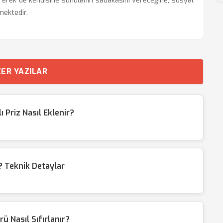
irerek de kendisine sunulanın sadakasını vereceğine, sosyal
mektedir.
ER YAZILAR
Priz Nasıl Eklenir?
 Teknik Detaylar
ü Nasıl Sıfırlanır?