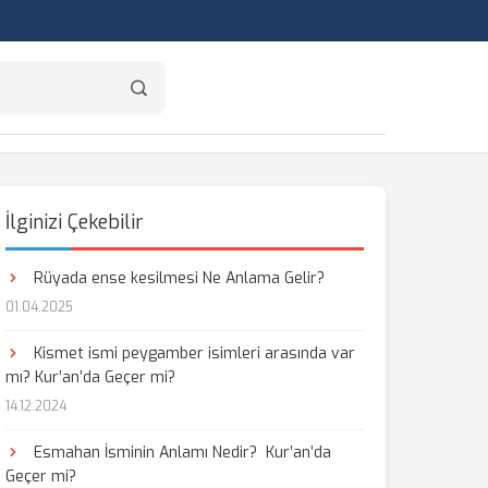
İlginizi Çekebilir
Rüyada ense kesilmesi Ne Anlama Gelir?
01.04.2025
Kismet ismi peygamber isimleri arasında var
mı? Kur’an’da Geçer mi?
14.12.2024
Esmahan İsminin Anlamı Nedir? Kur’an’da
Geçer mi?
aş