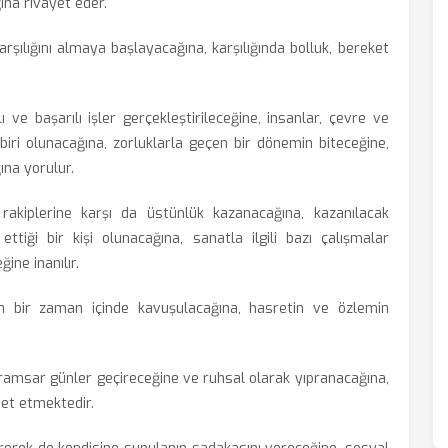
na rivayet eder.
rşılığını almaya başlayacağına, karşılığında bolluk, bereket
ı ve başarılı işler gerçekleştirileceğine, insanlar, çevre ve
biri olunacağına, zorluklarla geçen bir dönemin biteceğine,
ına yorulur.
rakiplerine karşı da üstünlük kazanacağına, kazanılacak
ttiği bir kişi olunacağına, sanatla ilgili bazı çalışmalar
ine inanılır.
n bir zaman içinde kavuşulacağına, hasretin ve özlemin
ramsar günler geçireceğine ve ruhsal olarak yıpranacağına,
et etmektedir.