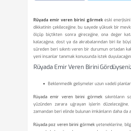
Rüyada emir veren birini görmek
eski enerjisin
dikkatinin çekileceğine, bu sayede yüksek bir mevki
ölçüp biçtikten sonra gireceğine, ona değer kat
kalacağına, dost ya da akrabalarından biri ile büyü
süreden beri sıkıntı veren bir durumun ortadan ka
yeni insanlar tanımak konusunda istek duyulacağına 
Rüyada Emir Veren Birini Gördüyseniz
Beklenmedik gelişmeler uzun vadeli planlarınız
Rüyada emir veren birini görmek
sıkıntıların s
yüzünden zarara uğrayan işlerin düzeleceğine
zamandan beri elinde bulunan imkânların daha da ar
Rüyada poz veren birini görmek
yeteneklerine, bil