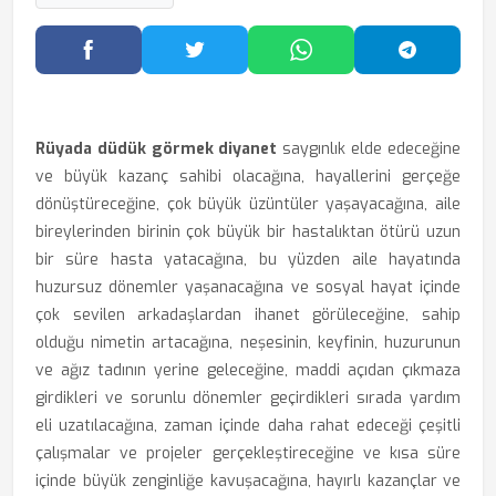
Facebook'ta Paylaş
Twitter'da Paylaş
WhatsApp'ta Paylaş
Telegram
Rüyada düdük görmek diyanet
saygınlık elde edeceğine
ve büyük kazanç sahibi olacağına, hayallerini gerçeğe
dönüştüreceğine, çok büyük üzüntüler yaşayacağına, aile
bireylerinden birinin çok büyük bir hastalıktan ötürü uzun
bir süre hasta yatacağına, bu yüzden aile hayatında
huzursuz dönemler yaşanacağına ve sosyal hayat içinde
çok sevilen arkadaşlardan ihanet görüleceğine, sahip
olduğu nimetin artacağına, neşesinin, keyfinin, huzurunun
ve ağız tadının yerine geleceğine, maddi açıdan çıkmaza
girdikleri ve sorunlu dönemler geçirdikleri sırada yardım
eli uzatılacağına, zaman içinde daha rahat edeceği çeşitli
çalışmalar ve projeler gerçekleştireceğine ve kısa süre
içinde büyük zenginliğe kavuşacağına, hayırlı kazançlar ve