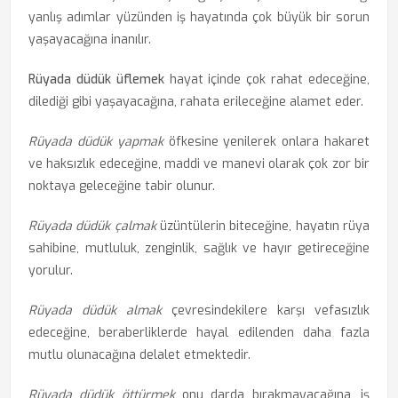
yanlış adımlar yüzünden iş hayatında çok büyük bir sorun
yaşayacağına inanılır.
Rüyada düdük üflemek
hayat içinde çok rahat edeceğine,
dilediği gibi yaşayacağına, rahata erileceğine alamet eder.
Rüyada düdük yapmak
öfkesine yenilerek onlara hakaret
ve haksızlık edeceğine, maddi ve manevi olarak çok zor bir
noktaya geleceğine tabir olunur.
Rüyada düdük çalmak
üzüntülerin biteceğine, hayatın rüya
sahibine, mutluluk, zenginlik, sağlık ve hayır getireceğine
yorulur.
Rüyada düdük almak
çevresindekilere karşı vefasızlık
edeceğine, beraberliklerde hayal edilenden daha fazla
mutlu olunacağına delalet etmektedir.
Rüyada düdük öttürmek
onu darda bırakmayacağına, iş