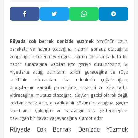
Facebook'ta Paylaş
Twitter'da Paylaş
WhatsApp'ta Paylaş
Telegram
Rüyada çok berrak denizde yüzmek
ömrünün uzun,
bereketli ve hayırlı olacağına, rızkının sonsuz olacağına,
zenginliğinin tükenmeyeceğine, eğitim konusunda kötü bir
haber alınacağına, yapılan işte geriye düşüleceğine, iyi
niyetlerle attığı adımların takdir göreceğine ve rüya
sahibinin arkasından dua edenlerin çoğalacağına,
duygularının karşılık göreceğine, neşesini ve ağız tadını
yitireceğine, mutsuz olacağına, olayları geçici olarak değil,
kökten analiz edip, o şekilde bir çözüm bulacağına, geçim
sıkıntısının, yokluğun ve hastalığın baş göstereceğine,
savurgan bir hayat yaşayacağına alamet eder.
Rüyada Çok Berrak Denizde Yüzmek