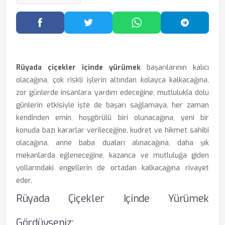
Facebook'ta Paylaş
Twitter'da Paylaş
WhatsApp'ta Paylaş
Telegram
Rüyada çiçekler içinde yürümek
başarılarının kalıcı
olacağına, çok riskli işlerin altından kolayca kalkacağına,
zor günlerde insanlara yardım edeceğine, mutlulukla dolu
günlerin etkisiyle işte de başarı sağlamaya, her zaman
kendinden emin, hoşgörülü biri olunacağına, yeni bir
konuda bazı kararlar verileceğine, kudret ve hikmet sahibi
olacağına, anne baba duaları alınacağına, daha şık
mekanlarda eğleneceğine, kazanca ve mutluluğa giden
yollarındaki engellerin de ortadan kalkacağına rivayet
eder.
Rüyada Çiçekler Içinde Yürümek
Gördüyseniz: