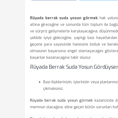
Rüyada berrak suda yosun görmek
hak yolunda
altına gireceğine ve sonunda tüm toplum ile bağlar
ve sürpriz gelişmelerle karşılaşacağına, düşünmede
şekilde iyiye gideceğine, yaptığı bazı hayatlarda
geçene para sayesinde hanesine bolluk ve bereket
olmasının başarısına engel olamayacağını göstere
başarılar kazanacağına tabir olunur.
Rüyada Berrak Suda Yosun Gördüysen
Bazı ilişkilerinizin, işlerinizin veya planların
çıkmalısınız.
Rüyada berrak suda yosun görmek
kazancında da
memnun olacağına, eline geçen bütün sorunları hızl