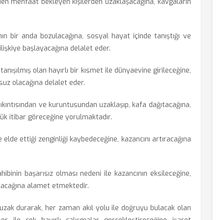
en menfaat bekleyen kişilerden uzaklaşacağına, kavgaların
nın bir anda bozulacağına, sosyal hayat içinde tanıştığı ve
ilişkiye başlayacağına delalet eder.
nışılmış olan hayırlı bir kısmet ile dünyaevine girileceğine,
suz olacağına delalet eder.
ıkıntısından ve kuruntusundan uzaklaşıp, kafa dağıtacağına,
ük itibar göreceğine yorulmaktadır.
e elde ettiği zenginliği kaybedeceğine, kazancını artıracağına
ibinin başarısız olması nedeni ile kazancının eksileceğine,
çıkacağına alamet etmektedir.
uzak durarak, her zaman akıl yolu ile doğruyu bulacak olan