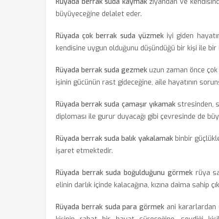
Rüyada berrak suda kaymak
ziyandan ve kendisind
büyüyeceğine delalet eder.
Rüyada çok berrak suda yüzmek
iyi giden hayatı
kendisine uygun olduğunu düşündüğü bir kişi ile bir 
Rüyada berrak suda gezmek
uzun zaman önce çok ta
işinin gücünün rast gideceğine, aile hayatının sorun
Rüyada berrak suda çamaşır yıkamak
stresinden, s
diploması ile gurur duyacağı gibi çevresinde de büy
Rüyada berrak suda balık yakalamak
binbir güçlükl
işaret etmektedir.
Rüyada berrak suda boğulduğunu görmek
rüya sah
elinin darlık içinde kalacağına, kızına daima sahip 
Rüyada berrak suda para görmek
ani kararlardan 