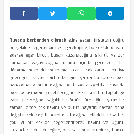
Facebook'ta Paylaş
Twitter'da Paylaş
WhatsApp'ta Paylaş
Telegram
Rüyada berberden çıkmak
eline geçen fırsatları doğru
bir şekilde değerlendirmesi gerektiğine, bu şekilde devam
ederse eğer birçok başarı kazanacağına, sıkıntılı ve zor
zamanlar yaşayacağına, üzüntü içinde geçirilecek bir
döneme ve maddi ve manevi olarak çok karanlık bir işe
gireceğine, sözler sarf edeceğine ya da bu türden bazı
hareketlerde bulunacağına, evli iseniz eşinizle arasında
bazı tartışmalar geçebileceğine, kendisini bu topluluğa
yakın göreceğine, sağlıklı bir ömür süreceğine, yakın bir
zaman içinde çok hayırlı ve bütün hayatını baştan sona
değiştirecek çeşitli adımlar atacağına, elindeki fırsatları
çok iyi bir şekilde değerlendirerek hayırlı ve uğurlu
kazançlar elde edeceğine, parasal sorunları birkaç hamle