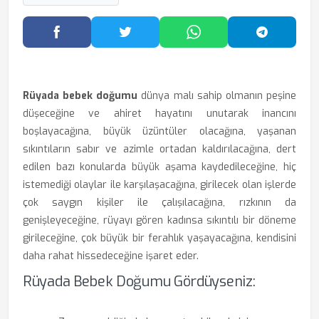
Facebook'ta Paylaş
Twitter'da Paylaş
WhatsApp'ta Paylaş
Telegram
Rüyada bebek doğumu
dünya malı sahip olmanın peşine
düşeceğine ve ahiret hayatını unutarak inancını
boşlayacağına, büyük üzüntüler olacağına, yaşanan
sıkıntıların sabır ve azimle ortadan kaldırılacağına, dert
edilen bazı konularda büyük aşama kaydedileceğine, hiç
istemediği olaylar ile karşılaşacağına, girilecek olan işlerde
çok saygın kişiler ile çalışılacağına, rızkının da
genişleyeceğine, rüyayı gören kadınsa sıkıntılı bir döneme
girileceğine, çok büyük bir ferahlık yaşayacağına, kendisini
daha rahat hissedeceğine işaret eder.
Rüyada Bebek Doğumu Gördüyseniz: