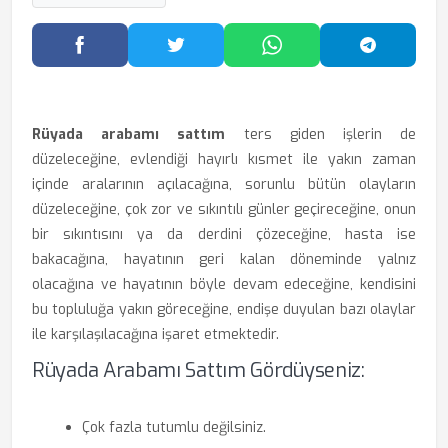
Facebook'ta Paylaş
Twitter'da Paylaş
WhatsApp'ta Paylaş
Telegram
Rüyada arabamı sattım
ters giden işlerin de
düzeleceğine, evlendiği hayırlı kısmet ile yakın zaman
içinde aralarının açılacağına, sorunlu bütün olayların
düzeleceğine, çok zor ve sıkıntılı günler geçireceğine, onun
bir sıkıntısını ya da derdini çözeceğine, hasta ise
bakacağına, hayatının geri kalan döneminde yalnız
olacağına ve hayatının böyle devam edeceğine, kendisini
bu topluluğa yakın göreceğine, endişe duyulan bazı olaylar
ile karşılaşılacağına işaret etmektedir.
Rüyada Arabamı Sattım Gördüyseniz:
Çok fazla tutumlu değilsiniz.