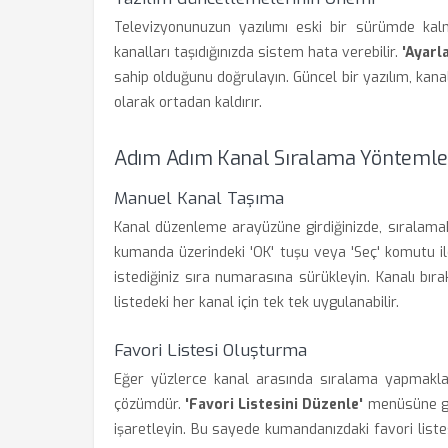
Televizyonunuzun yazılımı eski bir sürümde kalmı
kanalları taşıdığınızda sistem hata verebilir.
'Ayarl
sahip olduğunu doğrulayın. Güncel bir yazılım, kana
olarak ortadan kaldırır.
Adım Adım Kanal Sıralama Yöntemle
Manuel Kanal Taşıma
Kanal düzenleme arayüzüne girdiğinizde, sıralamak 
kumanda üzerindeki 'OK' tuşu veya 'Seç' komutu ile
istediğiniz sıra numarasına sürükleyin. Kanalı bır
listedeki her kanal için tek tek uygulanabilir.
Favori Listesi Oluşturma
Eğer yüzlerce kanal arasında sıralama yapmakla 
çözümdür.
'Favori Listesini Düzenle'
menüsüne gir
işaretleyin. Bu sayede kumandanızdaki favori liste