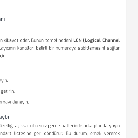
rı
dan şikayet eder. Bunun temel nedeni
LCN (Logical Channel
layıcının kanalları belirli bir numaraya sabitlemesini sağlar
çin:
eyin.
etirin.
lamayı deneyin.
aybı
özelliği açıksa, cihazınız gece saatlerinde arka planda yayın
tandart listesine geri döndürür. Bu durum, emek vererek