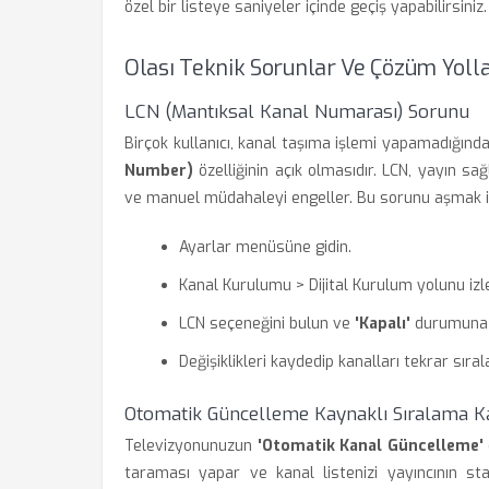
özel bir listeye saniyeler içinde geçiş yapabilirsiniz.
Olası Teknik Sorunlar Ve Çözüm Yolla
LCN (Mantıksal Kanal Numarası) Sorunu
Birçok kullanıcı, kanal taşıma işlemi yapamadığın
Number)
özelliğinin açık olmasıdır. LCN, yayın sağ
ve manuel müdahaleyi engeller. Bu sorunu aşmak i
Ayarlar menüsüne gidin.
Kanal Kurulumu > Dijital Kurulum yolunu izl
LCN seçeneğini bulun ve
'Kapalı'
durumuna g
Değişiklikleri kaydedip kanalları tekrar sıra
Otomatik Güncelleme Kaynaklı Sıralama K
Televizyonunuzun
'Otomatik Kanal Güncelleme'
taraması yapar ve kanal listenizi yayıncının s