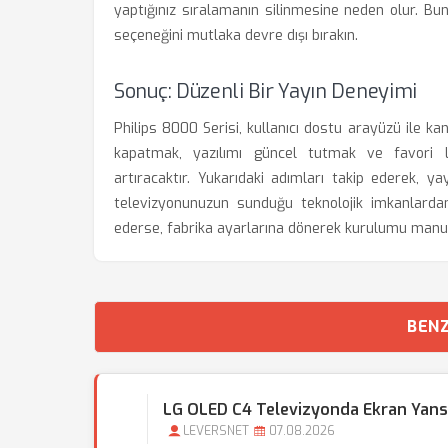
yaptığınız sıralamanın silinmesine neden olur. 
seçeneğini mutlaka devre dışı bırakın.
Sonuç: Düzenli Bir Yayın Deneyimi
Philips 8000 Serisi, kullanıcı dostu arayüzü ile k
kapatmak, yazılımı güncel tutmak ve favori lis
artıracaktır. Yukarıdaki adımları takip ederek, y
televizyonunuzun sunduğu teknolojik imkanlarda
ederse, fabrika ayarlarına dönerek kurulumu manuel
BENZ
LG OLED C4 Televizyonda Ekran Yansı
LEVERSNET
07.08.2026