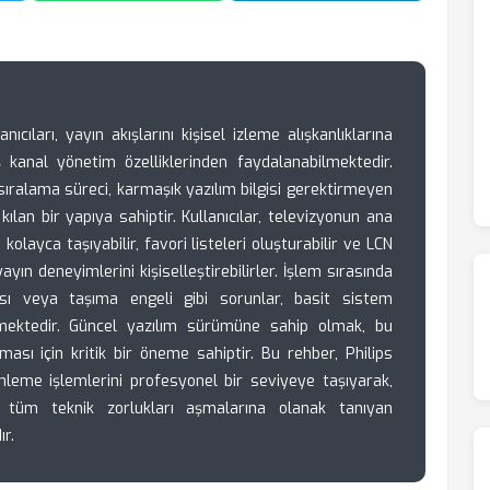
ıcıları, yayın akışlarını kişisel izleme alışkanlıklarına
 kanal yönetim özelliklerinden faydalanabilmektedir.
sıralama süreci, karmaşık yazılım bilgisi gerektirmeyen
ılan bir yapıya sahiptir. Kullanıcılar, televizyonun ana
olayca taşıyabilir, favori listeleri oluşturabilir ve LCN
ayın deneyimlerini kişiselleştirebilirler. İşlem sırasında
ması veya taşıma engeli gibi sorunlar, basit sistem
ilmektedir. Güncel yazılım sürümüne sahip olmak, bu
şması için kritik bir öneme sahiptir. Bu rehber, Philips
nleme işlemlerini profesyonel bir seviyeye taşıyarak,
ki tüm teknik zorlukları aşmalarına olanak tanıyan
r.