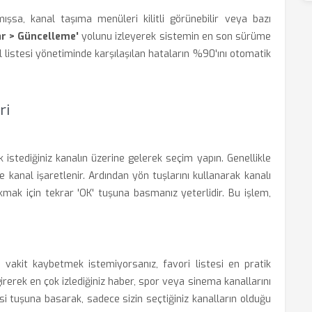
şsa, kanal taşıma menüleri kilitli görünebilir veya bazı
ar > Güncelleme'
yolunu izleyerek sistemin en son sürüme
l listesi yönetiminde karşılaşılan hataların %90'ını otomatik
ri
istediğiniz kanalın üzerine gelerek seçim yapın. Genellikle
 kanal işaretlenir. Ardından yön tuşlarını kullanarak kanalı
akmak için tekrar 'OK' tuşuna basmanız yeterlidir. Bu işlem,
vakit kaybetmek istemiyorsanız, favori listesi en pratik
erek en çok izlediğiniz haber, spor veya sinema kanallarını
si tuşuna basarak, sadece sizin seçtiğiniz kanalların olduğu