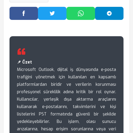
Facebook'ta Paylaş
Twitter'da Paylaş
WhatsApp'ta Paylaş
Telegram
📌 Özet
Microsoft Outlook, dijital iş dünyasında e-posta
trafiğini yönetmek için kullanılan en kapsamlı
platformlardan biridir ve verilerin korunması
profesyonel süreklilik adına kritik bir rol oynar.
Kullanıcılar, yerleşik dışa aktarma araçlarını
kullanarak e-postalarını, takvimlerini ve kişi
listelerini PST formatında güvenli bir şekilde
yedekleyebilirler. Bu işlem, olası sunucu
arızalarına, hesap erişim sorunlarına veya veri