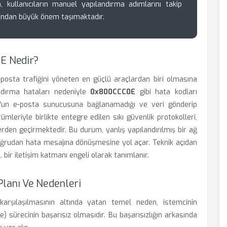
, kullanıcıların manuel yapılandırma adımlarını takip
çısından büyük önem taşımaktadır.
E Nedir?
osta trafiğini yöneten en güçlü araçlardan biri olmasına
dırma hataları nedeniyle
0x800CCC0E
gibi hata kodları
k'un e-posta sunucusuna bağlanamadığı ve veri gönderip
ümleriyle birlikte entegre edilen sıkı güvenlik protokolleri,
rden geçirmektedir. Bu durum, yanlış yapılandırılmış bir ağ
doğrudan hata mesajına dönüşmesine yol açar. Teknik açıdan
 bir iletişim katmanı engeli olarak tanımlanır.
lanı Ve Nedenleri
rşılaşılmasının altında yatan temel neden, istemcinin
) sürecinin başarısız olmasıdır. Bu başarısızlığın arkasında