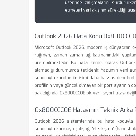
üzerinde çalışmalarını sürdürürken
etmeleri veri akışının sürekliliği a
Outlook 2026 Hata Kodu 0x800CCC0
Microsoft Outlook 2026, modern iş dünyasının e-p
rağmen, zaman zaman ağ katmanındaki yapılan
üretebilmektedir. Bu hata, temel olarak Outloo
alamadığı durumlarda tetiklenir. Yazılımın yeni sür
sunucuyla kurulan iletişimi daha hassas denetimle
profilinin veya güncel olmayan bir port ayarının 
bakıldığında, 0x800CCC0E bir veri kaybı hatası değil,
0x800CCC0E Hatasının Teknik Arka P
Outlook 2026 sistemlerinde bu hata koduyla ka
sunucuyla kurmaya çalıştığı 'el sıkışma' (handshake