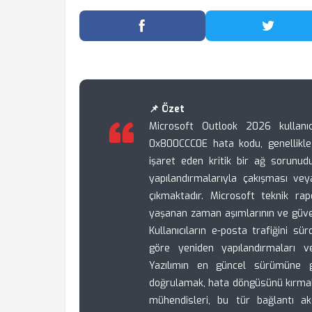
Facebook'ta Paylaş
Twitter
📌 Özet
Microsoft Outlook 2026 kullanıcı
0x800CCC0E hata kodu, genellikle 
işaret eden kritik bir ağ sorunud
yapılandırmalarıyla çakışması ve
çıkmaktadır. Microsoft teknik ra
yaşanan zaman aşımlarının ve güven
Kullanıcıların e-posta trafiğini sü
göre yeniden yapılandırmaları ve
Yazılımın en güncel sürümüne g
doğrulamak, hata döngüsünü kırmak 
mühendisleri, bu tür bağlantı a