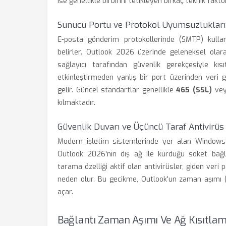
ise genellikle birbirini tetikleyen birkaç teknik faktör
Sunucu Portu ve Protokol Uyumsuzlukları
E-posta gönderim protokollerinde (SMTP) kullanı
belirler. Outlook 2026 üzerinde geleneksel olar
sağlayıcı tarafından güvenlik gerekçesiyle kısı
etkinleştirmeden yanlış bir port üzerinden veri
gelir. Güncel standartlar genellikle
465 (SSL)
ve
kılmaktadır.
Güvenlik Duvarı ve Üçüncü Taraf Antivirüs 
Modern işletim sistemlerinde yer alan Windows G
Outlook 2026'nın dış ağ ile kurduğu soket bağlant
tarama özelliği aktif olan antivirüsler, giden veri 
neden olur. Bu gecikme, Outlook'un zaman aşımı 
açar.
Bağlantı Zaman Aşımı Ve Ağ Kısıtlam