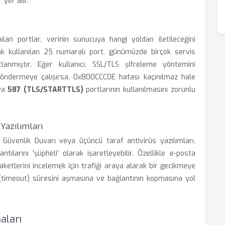
 yer alır.
lan portlar, verinin sunucuya hangi yoldan iletileceğini
ak kullanılan 25 numaralı port, günümüzde birçok servis
tlanmıştır. Eğer kullanıcı, SSL/TLS şifreleme yöntemini
 göndermeye çalışırsa, 0x800CCC0E hatası kaçınılmaz hale
ya
587 (TLS/STARTTLS)
portlarının kullanılmasını zorunlu
Yazılımları
üvenlik Duvarı veya üçüncü taraf antivirüs yazılımları,
ılarını 'şüpheli' olarak işaretleyebilir. Özellikle e-posta
paketlerini incelemek için trafiği araya alarak bir gecikmeye
(timeout) süresini aşmasına ve bağlantının kopmasına yol
aları