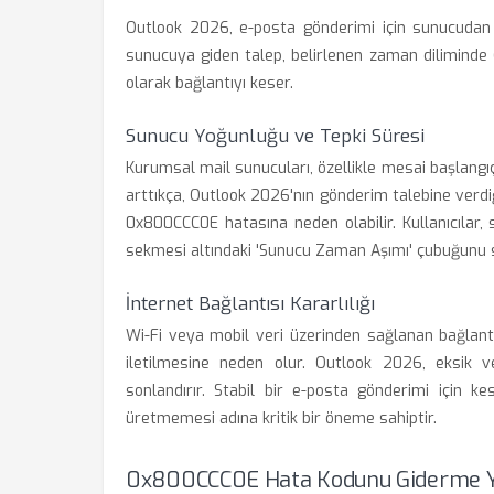
Outlook 2026, e-posta gönderimi için sunucudan b
sunucuya giden talep, belirlenen zaman diliminde
olarak bağlantıyı keser.
Sunucu Yoğunluğu ve Tepki Süresi
Kurumsal mail sunucuları, özellikle mesai başlangıç
arttıkça, Outlook 2026'nın gönderim talebine verdiğ
0x800CCC0E hatasına neden olabilir. Kullanıcılar, 
sekmesi altındaki 'Sunucu Zaman Aşımı' çubuğunu s
İnternet Bağlantısı Kararlılığı
Wi-Fi veya mobil veri üzerinden sağlanan bağlantı
iletilmesine neden olur. Outlook 2026, eksik v
sonlandırır. Stabil bir e-posta gönderimi için kes
üretmemesi adına kritik bir öneme sahiptir.
0x800CCC0E Hata Kodunu Giderme Y