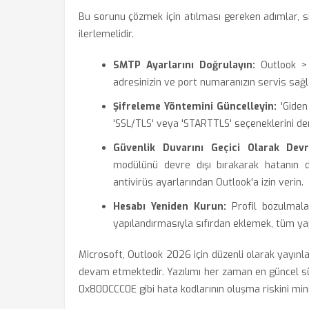
Bu sorunu çözmek için atılması gereken adımlar, 
ilerlemelidir.
SMTP Ayarlarını Doğrulayın:
Outlook > 
adresinizin ve port numaranızın servis sağla
Şifreleme Yöntemini Güncelleyin:
'Giden
'SSL/TLS' veya 'STARTTLS' seçeneklerini de
Güvenlik Duvarını Geçici Olarak Devr
modülünü devre dışı bırakarak hatanın 
antivirüs ayarlarından Outlook'a izin verin.
Hesabı Yeniden Kurun:
Profil bozulmala
yapılandırmasıyla sıfırdan eklemek, tüm yap
Microsoft, Outlook 2026 için düzenli olarak yayın
devam etmektedir. Yazılımı her zaman en güncel s
0x800CCC0E gibi hata kodlarının oluşma riskini min