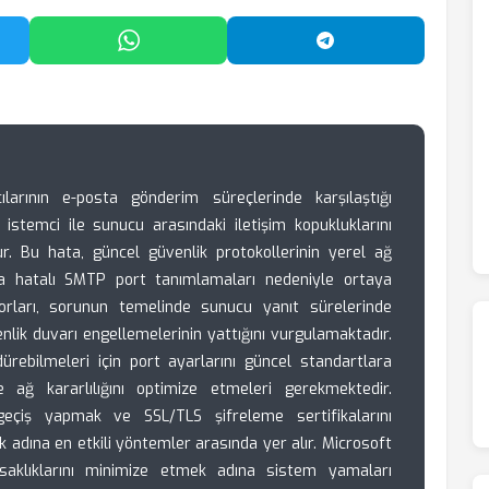
'da Paylaş
WhatsApp'ta Paylaş
Telegram'da Payl
larının e-posta gönderim süreçlerinde karşılaştığı
istemci ile sunucu arasındaki iletişim kopukluklarını
ur. Bu hata, güncel güvenlik protokollerinin yerel ağ
ya hatalı SMTP port tanımlamaları nedeniyle ortaya
porları, sorunun temelinde sunucu yanıt sürelerinde
lik duvarı engellemelerinin yattığını vurgulamaktadır.
rdürebilmeleri için port ayarlarını güncel standartlara
 ağ kararlılığını optimize etmeleri gerekmektedir.
eçiş yapmak ve SSL/TLS şifreleme sertifikalarını
adına en etkili yöntemler arasında yer alır. Microsoft
ksaklıklarını minimize etmek adına sistem yamaları