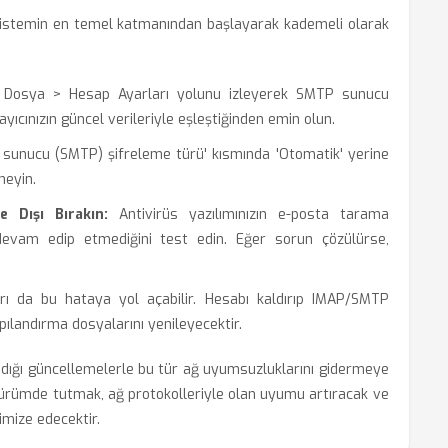
sistemin en temel katmanından başlayarak kademeli olarak
Dosya > Hesap Ayarları yolunu izleyerek SMTP sunucu
yıcınızın güncel verileriyle eşleştiğinden emin olun.
 sunucu (SMTP) şifreleme türü' kısmında 'Otomatik' yerine
neyin.
e Dışı Bırakın:
Antivirüs yazılımınızın e-posta tarama
devam edip etmediğini test edin. Eğer sorun çözülürse,
rı da bu hataya yol açabilir. Hesabı kaldırıp IMAP/SMTP
ılandırma dosyalarını yenileyecektir.
ladığı güncellemelerle bu tür ağ uyumsuzluklarını gidermeye
ürümde tutmak, ağ protokolleriyle olan uyumu artıracak ve
imize edecektir.