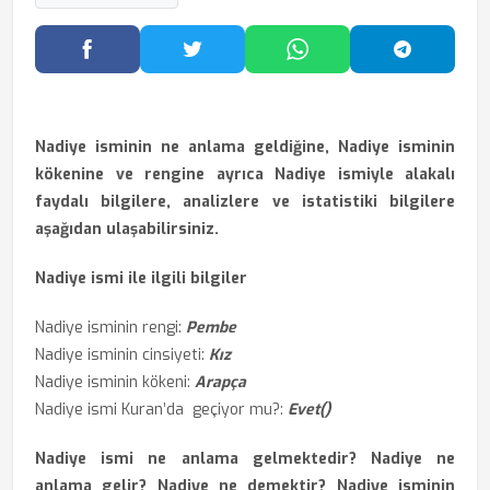
Facebook'ta Paylaş
Twitter'da Paylaş
WhatsApp'ta Paylaş
Telegram
Nadiye isminin ne anlama geldiğine, Nadiye isminin
kökenine ve rengine ayrıca Nadiye ismiyle alakalı
faydalı bilgilere, analizlere ve istatistiki bilgilere
aşağıdan ulaşabilirsiniz.
Nadiye ismi ile ilgili bilgiler
Nadiye isminin rengi:
Pembe
Nadiye isminin cinsiyeti:
Kız
Nadiye isminin kökeni:
Arapça
Nadiye ismi Kuran’da geçiyor mu?:
Evet()
Nadiye ismi ne anlama gelmektedir? Nadiye ne
anlama gelir? Nadiye ne demektir? Nadiye isminin