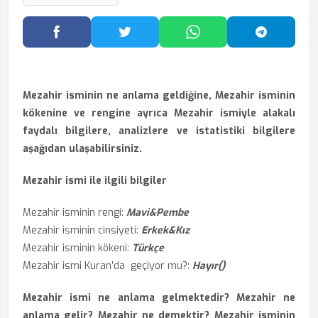
Facebook'ta Paylaş
Twitter'da Paylaş
WhatsApp'ta Paylaş
Telegram
Mezahir isminin ne anlama geldiğine, Mezahir isminin
kökenine ve rengine ayrıca Mezahir ismiyle alakalı
faydalı bilgilere, analizlere ve istatistiki bilgilere
aşağıdan ulaşabilirsiniz.
Mezahir ismi ile ilgili bilgiler
Mezahir isminin rengi:
Mavi&Pembe
Mezahir isminin cinsiyeti:
Erkek&Kız
Mezahir isminin kökeni:
Türkçe
Mezahir ismi Kuran’da geçiyor mu?:
Hayır()
Mezahir ismi ne anlama gelmektedir? Mezahir ne
anlama gelir? Mezahir ne demektir? Mezahir isminin