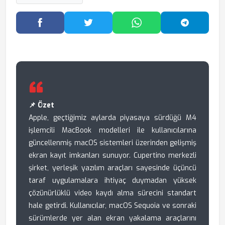
Facebook'ta Paylaş
Twitter'da Paylaş
WhatsApp'ta Paylaş
Telegram
📌 Özet
Apple, geçtiğimiz aylarda piyasaya sürdüğü M4
işlemcili MacBook modelleri ile kullanıcılarına
güncellenmiş macOS sistemleri üzerinden gelişmiş
ekran kayıt imkanları sunuyor. Cupertino merkezli
şirket, yerleşik yazılım araçları sayesinde üçüncü
taraf uygulamalara ihtiyaç duymadan yüksek
çözünürlüklü video kaydı alma sürecini standart
hale getirdi. Kullanıcılar, macOS Sequoia ve sonraki
sürümlerde yer alan ekran yakalama araçlarını