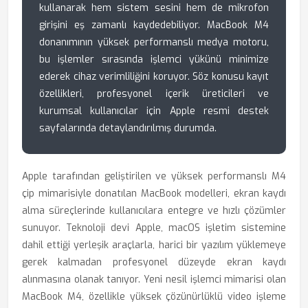
kullanarak hem sistem sesini hem de mikrofon
girişini eş zamanlı kaydedebiliyor. MacBook M4
donanımının yüksek performanslı medya motoru,
bu işlemler sırasında işlemci yükünü minimize
ederek cihaz verimliliğini koruyor. Söz konusu kayıt
özellikleri, profesyonel içerik üreticileri ve
kurumsal kullanıcılar için Apple resmi destek
sayfalarında detaylandırılmış durumda.
Apple tarafından geliştirilen ve yüksek performanslı M4
çip mimarisiyle donatılan MacBook modelleri, ekran kaydı
alma süreçlerinde kullanıcılara entegre ve hızlı çözümler
sunuyor. Teknoloji devi Apple, macOS işletim sistemine
dahil ettiği yerleşik araçlarla, harici bir yazılım yüklemeye
gerek kalmadan profesyonel düzeyde ekran kaydı
alınmasına olanak tanıyor. Yeni nesil işlemci mimarisi olan
MacBook M4, özellikle yüksek çözünürlüklü video işleme