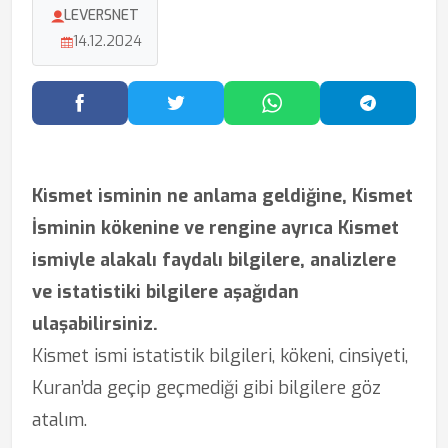
LEVERSNET
14.12.2024
Facebook'ta Paylaş
Twitter'da Paylaş
WhatsApp'ta Paylaş
Telegram
Kismet isminin ne anlama geldiğine, Kismet
İsminin kökenine ve rengine ayrıca Kismet
ismiyle alakalı faydalı bilgilere, analizlere
ve istatistiki bilgilere aşağıdan
ulaşabilirsiniz.
Kismet ismi istatistik bilgileri, kökeni, cinsiyeti,
Kuran’da geçip geçmediği gibi bilgilere göz
atalım.