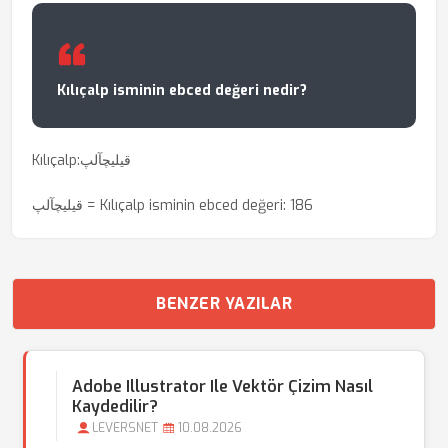
Kılıçalp isminin ebced değeri nedir?
Kılıçalp:قیلیچآلپ
قیلیچآلپ = Kılıçalp isminin ebced değeri: 186
BENZER YAZILAR
Adobe Illustrator Ile Vektör Çizim Nasıl
Kaydedilir?
LEVERSNET
10.08.2026