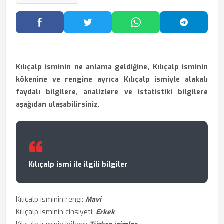
Facebook'ta Paylaş
Twitter'da Paylaş
WhatsApp'ta Paylaş
Telegram
Kılıçalp isminin ne anlama geldiğine, Kılıçalp isminin
kökenine ve rengine ayrıca Kılıçalp ismiyle alakalı
faydalı bilgilere, analizlere ve istatistiki bilgilere
aşağıdan ulaşabilirsiniz.
Kılıçalp ismi ile ilgili bilgiler
Kılıçalp isminin rengi:
Mavi
Kılıçalp isminin cinsiyeti:
Erkek