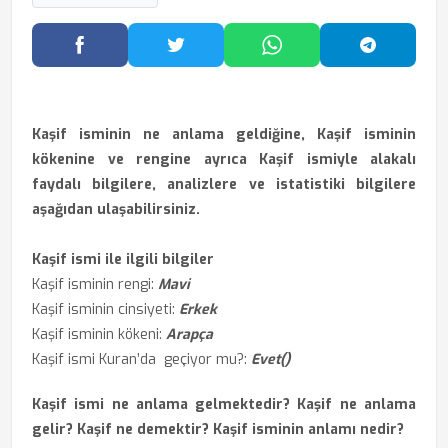
Facebook'ta Paylaş
Twitter'da Paylaş
WhatsApp'ta Paylaş
Telegram
Kaşif isminin ne anlama geldiğine, Kaşif isminin
kökenine ve rengine ayrıca Kaşif ismiyle alakalı
faydalı bilgilere, analizlere ve istatistiki bilgilere
aşağıdan ulaşabilirsiniz.
Kaşif ismi ile ilgili bilgiler
Kaşif isminin rengi:
Mavi
Kaşif isminin cinsiyeti:
Erkek
Kaşif isminin kökeni:
Arapça
Kaşif ismi Kuran’da geçiyor mu?:
Evet()
Kaşif ismi ne anlama gelmektedir? Kaşif ne anlama
gelir? Kaşif ne demektir? Kaşif isminin anlamı nedir?