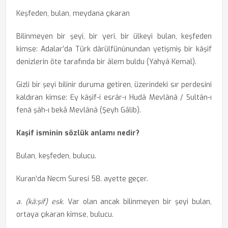
Keşfeden, bulan, meydana çıkaran
Bilinmeyen bir şeyi, bir yeri, bir ülkeyi bulan, keşfeden
kimse: Adalar’da Türk dârülfünûnundan yetişmiş bir kâşif
denizlerin öte tarafında bir âlem buldu (Yahyâ Kemal).
Gizli bir şeyi bilinir duruma getiren, üzerindeki sır perdesini
kaldıran kimse: Ey kâşif-i esrâr-ı Hudâ Mevlânâ / Sultân-ı
fenâ şâh-ı bekā Mevlânâ (Şeyh Gālib).
Kaşif isminin sözlük anlamı nedir?
Bulan, keşfeden, bulucu.
Kuran’da Necm Suresi 58. ayette geçer.
a. (kâ:şif) esk.
Var olan ancak bilinmeyen bir şeyi bulan,
ortaya çıkaran kimse, bulucu.