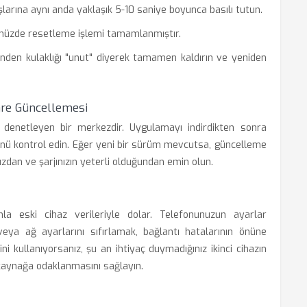
larına aynı anda yaklaşık 5-10 saniye boyunca basılı tutun.
ğünüzde resetleme işlemi tamamlanmıştır.
inden kulaklığı "unut" diyerek tamamen kaldırın ve yeniden
re Güncellemesi
ı denetleyen bir merkezdir. Uygulamayı indirdikten sonra
ünü kontrol edin. Eğer yeni bir sürüm mevcutsa, güncelleme
uzdan ve şarjınızın yeterli olduğundan emin olun.
nla eski cihaz verileriyle dolar. Telefonunuzun ayarlar
ya ağ ayarlarını sıfırlamak, bağlantı hatalarının önüne
ğini kullanıyorsanız, şu an ihtiyaç duymadığınız ikinci cihazın
 kaynağa odaklanmasını sağlayın.