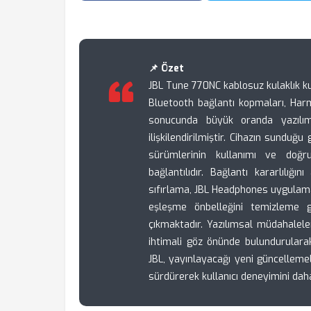
📌 Özet
JBL Tune 770NC kablosuz kulaklık ku
Bluetooth bağlantı kopmaları, Harm
sonucunda büyük oranda yazılım
ilişkilendirilmiştir. Cihazın sunduğu
sürümlerinin kullanımı ve doğr
bağlantılıdır. Bağlantı kararlılığı
sıfırlama, JBL Headphones uygulam
eşleşme önbelleğini temizleme g
çıkmaktadır. Yazılımsal müdahalel
ihtimali göz önünde bulundurularak 
JBL, yayınlayacağı yeni güncellemel
sürdürerek kullanıcı deneyimini dah