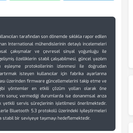
llanıcıları tarafından son dönemde sıklıkla rapor edilen
an International mühendislerinin detaylı incelemeleri
sal çakışmalar ve çevresel sinyal yoğunluğu ile
 gelişmiş özelliklerin stabil çalışabilmesi, güncel yazılım
u eşleşme protokollerinin izlenmesi ile doğrudan
nı artırmak isteyen kullanıcılar için fabrika ayarlarına
ası üzerinden firmware güncellemelerini takip etme ve
ibi yöntemler en etkili çözüm yolları olarak öne
erin sonuç vermediği durumlarda ise donanımsal arıza
yetkili servis süreçlerinin işletilmesi önerilmektedir.
erle Bluetooth 5.3 protokolü üzerindeki iyileştirmeleri
a stabil bir seviyeye taşımayı hedeflemektedir.