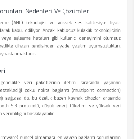
orunları: Nedenleri Ve Çözümleri
me (ANC) teknolojisi ve yüksek ses kalitesiyle fiyat-
arak kabul ediliyor. Ancak, kablosuz kulaklık teknolojisinin
veya eşleşme hataları gibi kullanıcı deneyimini olumsuz
ellikle cihazın kendisinden ziyade, yazılım uyumsuzlukları,
kaynaklanmaktadır.
ri
genellikle veri paketlerinin iletimi sırasında yaşanan
esteklediği çoklu nokta bağlantı (multipoint connection)
tajı sağlasa da, bu özellik bazen kaynak cihazlar arasında
etooth 5.3 protokolü, düşük enerji tüketimi ve yüksek veri
erimliliğini baskılayabilir.
 (firmware) güncel olmaması, en yaygın bağlantı sorunlarının