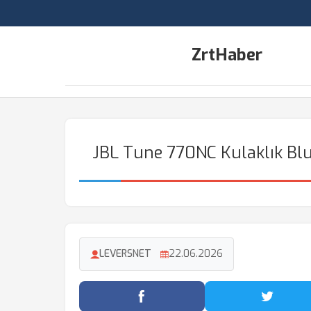
ZrtHaber
JBL Tune 770NC Kulaklık Bl
LEVERSNET
22.06.2026
Facebook'ta Paylaş
Twitter