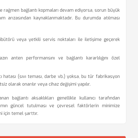
ze rağmen bağlantı kopmaları devam ediyorsa, sorun büyük
anım arızasından kaynaklanmaktadır. Bu durumda atılması
bütörü veya yetkili servis noktaları ile iletişime geçerek
azın anten performansını ve bağlantı kararlılığını özel
cı hatası (sıvı teması, darbe vb.) yoksa, bu tür fabrikasyon
iz olarak onarılır veya cihaz değişimi yapılır.
n bağlantı aksaklıkları genellikle kullanıcı tarafından
lımın güncel tutulması ve çevresel faktörlerin minimize
i için temel şarttır.