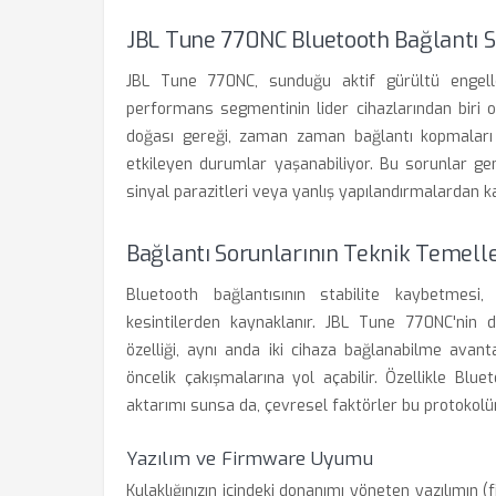
JBL Tune 770NC Bluetooth Bağlantı S
JBL Tune 770NC, sunduğu aktif gürültü engelle
performans segmentinin lider cihazlarından biri ol
doğası gereği, zaman zaman bağlantı kopmaları 
etkileyen durumlar yaşanabiliyor. Bu sorunlar gen
sinyal parazitleri veya yanlış yapılandırmalardan 
Bağlantı Sorunlarının Teknik Temelle
Bluetooth bağlantısının stabilite kaybetmesi, 
kesintilerden kaynaklanır. JBL Tune 770NC'nin d
özelliği, aynı anda iki cihaza bağlanabilme avan
öncelik çakışmalarına yol açabilir. Özellikle Blu
aktarımı sunsa da, çevresel faktörler bu protokolün v
Yazılım ve Firmware Uyumu
Kulaklığınızın içindeki donanımı yöneten yazılımın