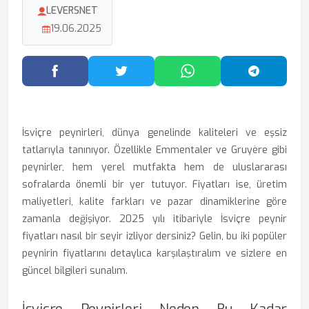
LEVERSNET
19.06.2025
Facebook'ta Paylaş
Twitter'da Paylaş
WhatsApp'ta Paylaş
Telegram
İsviçre peynirleri, dünya genelinde kaliteleri ve eşsiz
tatlarıyla tanınıyor. Özellikle Emmentaler ve Gruyère gibi
peynirler, hem yerel mutfakta hem de uluslararası
sofralarda önemli bir yer tutuyor. Fiyatları ise, üretim
maliyetleri, kalite farkları ve pazar dinamiklerine göre
zamanla değişiyor. 2025 yılı itibariyle İsviçre peynir
fiyatları nasıl bir seyir izliyor dersiniz? Gelin, bu iki popüler
peynirin fiyatlarını detaylıca karşılaştıralım ve sizlere en
güncel bilgileri sunalım.