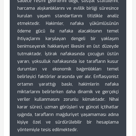
sadece resmi gelirlerini değil, sosyal statülerini,
harcama alışkanlıklarını ve evlilik birliği süresince
kurulan yaşam standartlarını titizlikle analiz
etmektedir. Hakimler, nafaka yükümlüsünün
ödeme gücü ile nafaka alacaklısının temel
ihtiyaçlarını karşılayan dengeli bir yaklaşım
benimseyerek hakkaniyet ilkesini en üst düzeyde
tutmaktadır. İştirak nafakasında çocuğun üstün
yararı, yoksulluk nafakasında ise tarafların kusur
durumları ve ekonomik bağımlılıkları temel
belirleyici faktörler arasında yer alır. Enflasyonist
ortamın yarattığı baskı, hakimlerin nafaka
miktarlarını belirlerken daha dinamik ve gerçekçi
veriler kullanmasını zorunlu kılmaktadır. Nihai
karar süreci, uzman görüşleri ve güncel içtihatlar
ışığında, tarafların mağduriyet yaşamaması adına
kişiye özel ve sürdürülebilir bir hesaplama
yöntemiyle tesis edilmektedir.