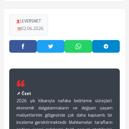
LEVERSNET
02.06.2026
Facebook'ta Paylaş
Twitter'da Paylaş
WhatsApp'ta Paylaş
Telegram
📌 Özet
2026 yılı itibarıyla nafaka belirleme süreçleri,
ekonomik dalgalanmaların ve değişen yaşam
maliyetlerinin gölgesinde çok daha kapsamlı bir
inceleme gerektirmektedir. Mahkemeler, tarafların