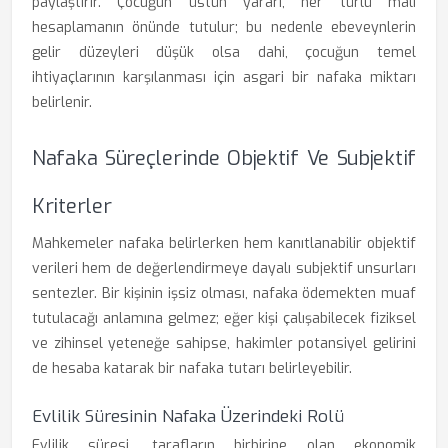
paylaştırır. Çocuğun üstün yararı, her türlü mali
hesaplamanın önünde tutulur; bu nedenle ebeveynlerin
gelir düzeyleri düşük olsa dahi, çocuğun temel
ihtiyaçlarının karşılanması için asgari bir nafaka miktarı
belirlenir.
Nafaka Süreçlerinde Objektif Ve Subjektif
Kriterler
Mahkemeler nafaka belirlerken hem kanıtlanabilir objektif
verileri hem de değerlendirmeye dayalı subjektif unsurları
sentezler. Bir kişinin işsiz olması, nafaka ödemekten muaf
tutulacağı anlamına gelmez; eğer kişi çalışabilecek fiziksel
ve zihinsel yeteneğe sahipse, hakimler potansiyel gelirini
de hesaba katarak bir nafaka tutarı belirleyebilir.
Evlilik Süresinin Nafaka Üzerindeki Rolü
Evlilik süresi, tarafların birbirine olan ekonomik