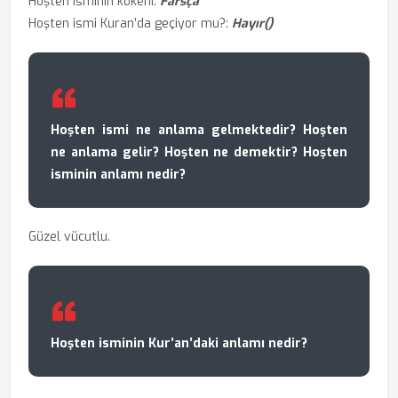
Hoşten isminin kökeni:
Farsça
Hoşten ismi Kuran’da geçiyor mu?:
Hayır()
Hoşten ismi ne anlama gelmektedir? Hoşten
ne anlama gelir? Hoşten ne demektir? Hoşten
isminin anlamı nedir?
Güzel vücutlu.
Hoşten isminin Kur’an’daki anlamı nedir?