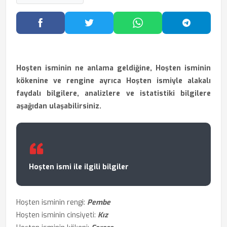
Facebook'ta Paylaş
Twitter'da Paylaş
WhatsApp'ta Paylaş
Telegram
Hoşten isminin ne anlama geldiğine, Hoşten isminin
kökenine ve rengine ayrıca Hoşten ismiyle alakalı
faydalı bilgilere, analizlere ve istatistiki bilgilere
aşağıdan ulaşabilirsiniz.
Hoşten ismi ile ilgili bilgiler
Hoşten isminin rengi:
Pembe
Hoşten isminin cinsiyeti:
Kız