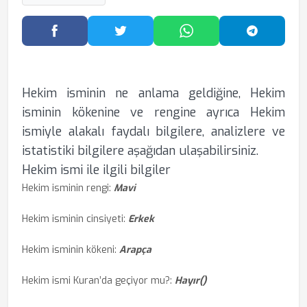
Facebook'ta Paylaş
Twitter'da Paylaş
WhatsApp'ta Paylaş
Telegram
Hekim isminin ne anlama geldiğine, Hekim
isminin kökenine ve rengine ayrıca Hekim
ismiyle alakalı faydalı bilgilere, analizlere ve
istatistiki bilgilere aşağıdan ulaşabilirsiniz.
Hekim ismi ile ilgili bilgiler
Hekim isminin rengi:
Mavi
Hekim isminin cinsiyeti:
Erkek
Hekim isminin kökeni:
Arapça
Hekim ismi Kuran’da geçiyor mu?:
Hayır()