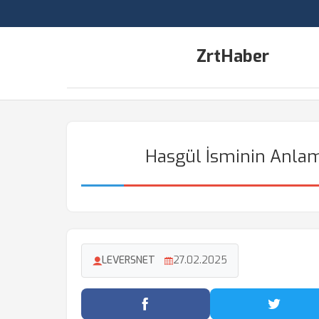
ZrtHaber
Hasgül İsminin Anlamı
LEVERSNET
27.02.2025
Facebook'ta Paylaş
Twitter