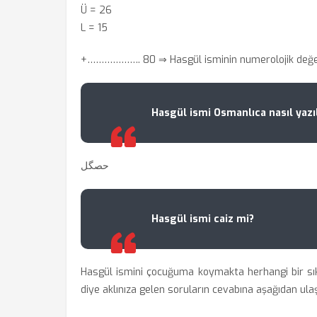
Ü = 26
L = 15
+………………. 80
⇒ Hasgül isminin numerolojik değe
Hasgül ismi Osmanlıca nasıl yazıl
حصگل
Hasgül ismi caiz mi?
Hasgül ismini çocuğuma koymakta herhangi bir sı
diye aklınıza gelen soruların cevabına aşağıdan ulaşa