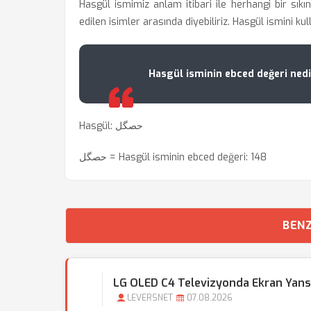
Hasgül ismimiz anlam itibari ile herhangi bir sıkı
edilen isimler arasında diyebiliriz. Hasgül ismini ku
Hasgül isminin ebced değeri nedi
Hasgül: حصگل
حصگل = Hasgül isminin ebced değeri: 148
BENZ
LG OLED C4 Televizyonda Ekran Yansı
LEVERSNET
07.08.2026