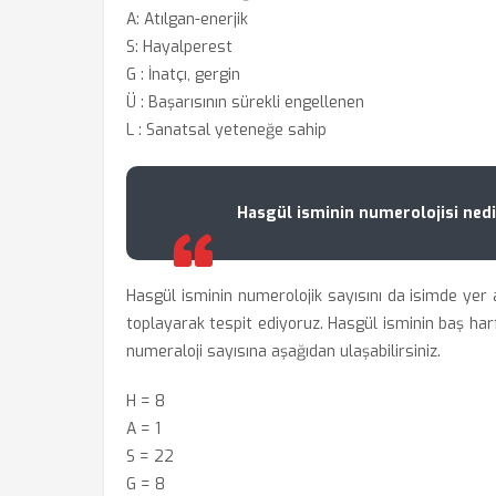
A: Atılgan-enerjik
S: Hayalperest
G : İnatçı, gergin
Ü : Başarısının sürekli engellenen
L : Sanatsal yeteneğe sahip
Hasgül isminin numerolojisi nedi
Hasgül isminin numerolojik sayısını da isimde yer a
toplayarak tespit ediyoruz. Hasgül isminin baş harf
numeraloji sayısına aşağıdan ulaşabilirsiniz.
H = 8
A = 1
S = 22
G = 8