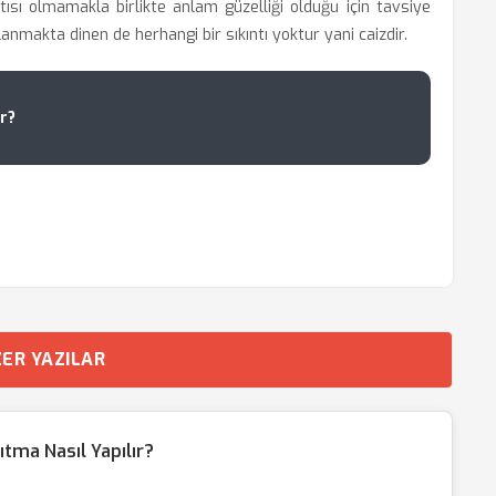
ntısı olmamakla birlikte anlam güzelliği olduğu için tavsiye
llanmakta dinen de herhangi bir sıkıntı yoktur yani caizdir.
r?
ER YAZILAR
tma Nasıl Yapılır?