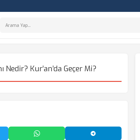
 Nedir? Kur’an’da Geçer Mi?
'da Paylaş
WhatsApp'ta Paylaş
Telegram'da Payl