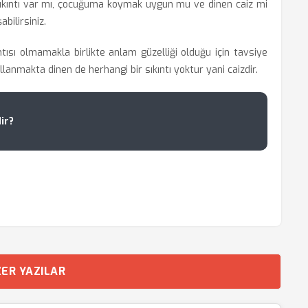
kıntı var mı, çocuğuma koymak uygun mu ve dinen caiz mi
bilirsiniz.
ntısı olmamakla birlikte anlam güzelliği olduğu için tavsiye
ullanmakta dinen de herhangi bir sıkıntı yoktur yani caizdir.
ir?
ER YAZILAR