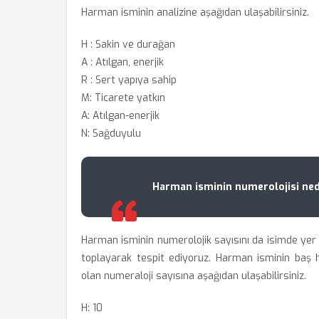
Harman isminin analizine aşağıdan ulaşabilirsiniz.
H : Sakin ve durağan
A : Atılgan, enerjik
R : Sert yapıya sahip
M: Ticarete yatkın
A: Atılgan-enerjik
N: Sağduyulu
Harman isminin numerolojisi ned
Harman isminin numerolojik sayısını da isimde yer a
toplayarak tespit ediyoruz. Harman isminin baş h
olan numeraloji sayısına aşağıdan ulaşabilirsiniz.
H: 10