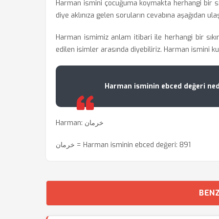
Harman ismini çocuğuma koymakta herhangi bir sı
diye aklınıza gelen soruların cevabına aşağıdan ulaşa
Harman ismimiz anlam itibari ile herhangi bir sıkı
edilen isimler arasında diyebiliriz. Harman ismini k
Harman isminin ebced değeri ned
Harman: خرمان
خرمان = Harman isminin ebced değeri: 891
BENZ